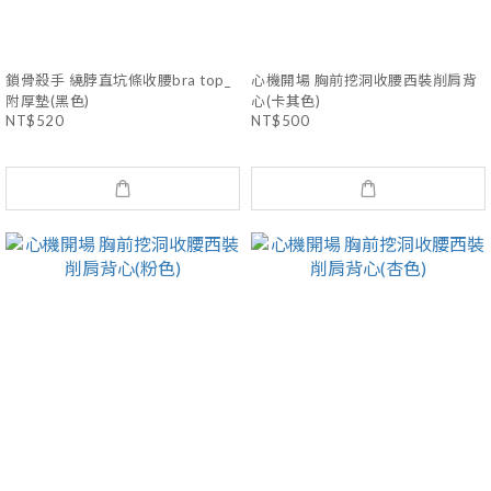
鎖骨殺手 繞脖直坑條收腰bra top_
心機開場 胸前挖洞收腰西裝削肩背
附厚墊(黑色)
心(卡其色)
NT$520
NT$500