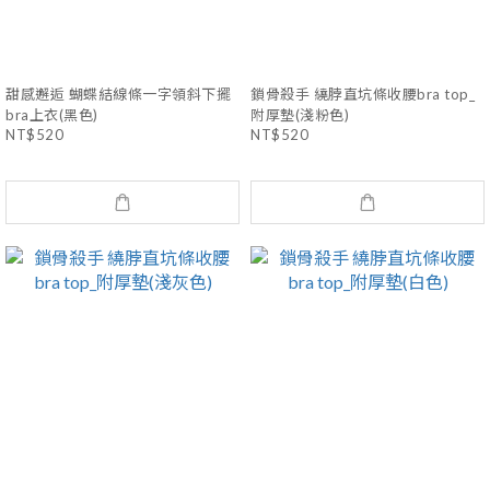
甜感邂逅 蝴蝶結線條一字領斜下擺
鎖骨殺手 繞脖直坑條收腰bra top_
bra上衣(黑色)
附厚墊(淺粉色)
NT$520
NT$520