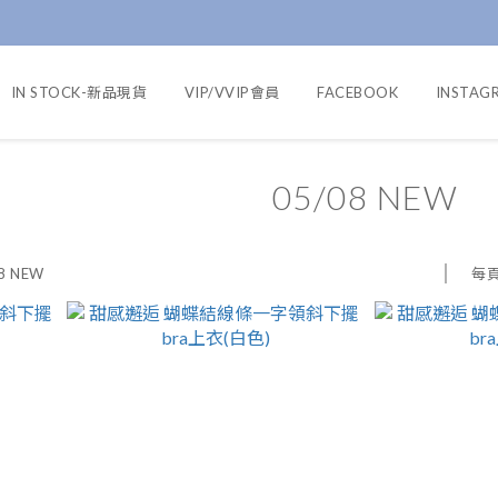
IN STOCK-新品現貨
VIP/VVIP會員
FACEBOOK
INSTAG
05/08 NEW
每
8 NEW