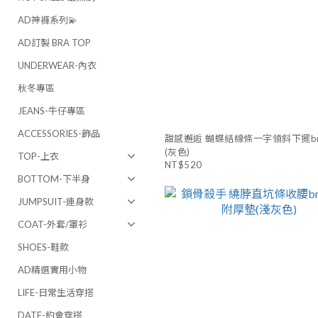
AD神褲系列💫
AD訂製 BRA TOP
UNDERWEAR-內衣
秋冬專區
JEANS-牛仔專區
ACCESSORIES-飾品
甜感邂逅 蝴蝶結線條一字領斜下擺b
(灰色)
TOP-上衣
NT$520
BOTTOM-下半身
JUMPSUIT-連身款
COAT-外套/罩衫
SHOES-鞋款
AD精選實用小物
LIFE-日常生活穿搭
DATE-約會穿搭