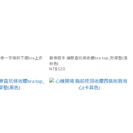
條一字領斜下擺bra上衣
鎖骨殺手 繞脖直坑條收腰bra top_附厚墊(淺
粉色)
NT$520