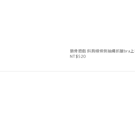
鎖骨遊戲 斜肩線條側抽繩抓皺bra上
NT$520