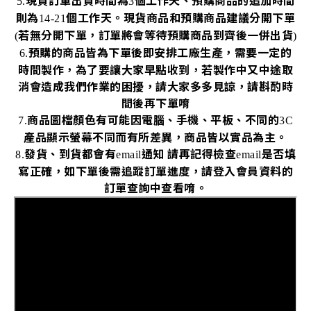
現貨訂單出貨時間為
個工作天、預購商品的追加時間
5.
3
則為
個工作天。現貨商品和預購商品建議分開下單
14-21
若無分開下單，訂單將會等待預購商品到齊後一併出貨
(
)
預購的商品皆為下單後即安排工廠生產，需要一定的
6.
時間製作，為了要讓大家早點收到，若製作中又中途取
消會造成我們作業的困擾，請大家多多見諒，請斟酌時
間後再下單唷
商品圖檔顏色有可能因電腦、手機、平板、不同的
7.
3C
產品顯示螢幕不同而有所差異，商品皆以實品為主。
發貨、到貨都會有
通知
請再記得檢查
是否填
8.
email
email
寫正確，如下單後需追蹤訂單進度，請登入會員資料的
訂單查詢中查看唷。