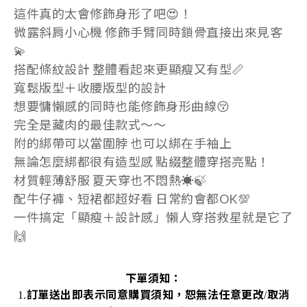
這件真的太會修飾身形了吧😍！
微露斜肩小心機 修飾手臂同時鎖骨直接出來見客
💫
搭配條紋設計 整體看起來更顯瘦又有型📏
寬鬆版型＋收腰版型的設計
想要慵懶感的同時也能修飾身形曲線😚
完全是藏肉的最佳款式～～
附的綁帶可以當圍脖 也可以綁在手袖上
無論怎麼綁都很有造型感 點綴整體穿搭亮點！
材質輕薄舒服 夏天穿也不悶熱☀️🍃
配牛仔褲、短裙都超好看 日常約會都OK💯
一件搞定「顯瘦＋設計感」懶人穿搭救星就是它了
🙌
下單須知：
訂單送出即表示同意購買須知，恕無法任意更改
取消
1.
/