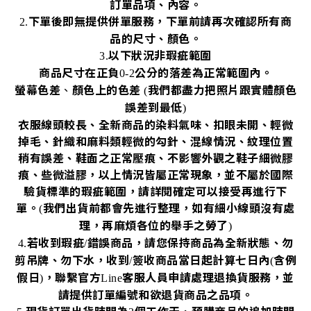
訂單品項、內容。
下單後即無提供併單服務，下單前請再次確認所有商
2.
品的尺寸、顏色。
以下狀況非瑕疵範圍
3.
商品尺寸在正負
公分的落差為正常範圍內。
0-2
螢幕色差
、
顏色上的色差
我們都盡力把照片跟實體顏色
(
誤差到最低
)
衣服線頭較長、全新商品的染料氣味、扣眼未開、輕微
掉毛、針織和麻料類輕微的勾針、混線情況、紋理位置
稍有誤差、鞋面之正常壓痕、不影響外觀之鞋子細微膠
痕、些微溢膠，以上情況皆屬正常現象，並不屬於國際
驗貨標準的瑕疵範圍，請詳閱確定可以接受再進行下
單。
我們出貨前都會先進行整理，如有細小線頭沒有處
(
理，再麻煩各位的舉手之勞了
)
若收到瑕疵
錯誤商品，請您保持商品為全新狀態、勿
4.
/
剪吊牌、勿下水，收到
簽收商品當日起計算七日內
含例
/
(
假日
，聯繫官方
客服人員申請處理退換貨服務，並
)
Line
請提供訂單編號和欲退貨商品之品項。