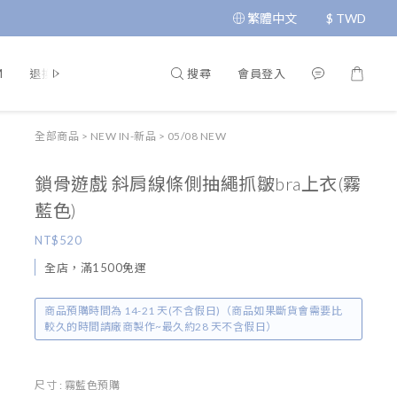
繁體中文
$
TWD
搜尋
會員登入
M
退換貨政策
運送政策
條款與細則
隱私政策
全部商品
>
NEW IN-新品
>
05/08 NEW
鎖骨遊戲 斜肩線條側抽繩抓皺bra上衣(霧
藍色)
NT$520
全店，滿1500免運
商品預購時間為 14-21 天(不含假日)（商品如果斷貨會需要比
較久的時間請廠商製作~最久約28 天不含假日）
尺寸
: 霧藍色預購