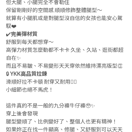
但大腿、小腿完全不會勒住
保留剛剛好的空間感 順順修飾整體腿型～
就算有小腿肌或是對腿型沒自信的女孩也能安心駕
馭❤️
✔️
完美彈材質
舒服到每天都想穿～
高彈力材質怎麼動都不卡卡 久坐、久站、逛街都超
自在✨
而且不易皺、不易變形天天穿依然維持漂亮版型👏
🔒
YKK高品質拉鍊
滑順好拉不卡頓 耐穿又耐用👌🏻
小細節也絕不馬虎！
這件真的不是一般的九分褲牛仔褲🥹✨
穿上後會發現
腿型變順了、比例變好了、整個人也更有精神！
如果妳正在找一件顯高、修腿、又舒服到可以天天