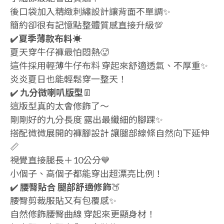
後口袋加入精緻刺繡設計讓背面不單調✨
簡約卻很有記憶點整體質感直接升級💯
✔️
夏季薄款布料
☀️
夏天穿牛仔褲最怕悶熱🥵
這件採用輕薄牛仔布料 穿起來舒適透氣、不厚重✨
炎炎夏日也能輕鬆穿一整天！
✔️
九分微喇叭版型
👖
這版型真的太會修飾了～
剛剛好的九分長度 露出最纖細的腳踝✨
搭配微微展開的褲腳設計 讓腿部線條自然向下延伸
📏
視覺直接腿長＋10公分💙
小個子、高個子都能穿出超漂亮比例！
✔️
腰臀貼合 腿部舒適修飾
🍑
腰臀剪裁服貼又有包覆感✨
自然修飾腰臀曲線 穿起來更顯身材！