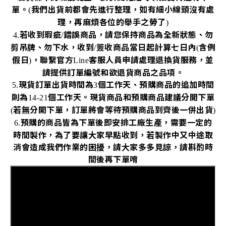
單。
我們出貨前都會先進行整理，如有細小線頭沒有處
(
理，再麻煩各位的舉手之勞了
)
若收到瑕疵
錯誤商品，請您保持商品為全新狀態、勿
4.
/
剪吊牌、勿下水，收到
簽收商品當日起計算七日內
含例
/
(
假日
，聯繫官方
客服人員申請處理退換貨服務，並
)
Line
請提供訂單編號和欲退貨商品之品項。
現貨訂單出貨時間為
個工作天、預購商品的追加時間
5.
3
則為
個工作天。現貨商品和預購商品建議分開下單
14-21
若無分開下單，訂單將會等待預購商品到齊後一併出貨
(
)
預購的商品皆為下單後即安排工廠生產，需要一定的
6.
時間製作，為了要讓大家早點收到，若製作中又中途取
消會造成我們作業的困擾，請大家多多見諒，請斟酌時
間後再下單唷