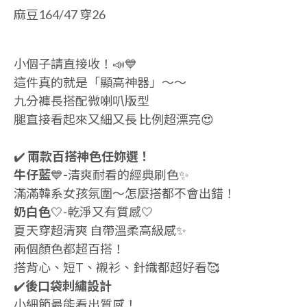
麻豆164/47 穿26
小個子請直接收！📣💙
這件真的就是「顯高神器」～～
九分褲長搭配微喇叭版型
腿直接看起來又細又長 比例超漂亮😍
✔️
兩款百搭神色任妳選！
牛仔藍
💙
-
清爽耐看的經典刷色✨
滿滿韓系女孩氛圍～怎麼搭都不會出錯！
奶白色
🤍-乾淨又有質感🤍
夏天穿超清爽 自帶溫柔高級感✨
兩個顏色都超百搭！
搭背心、短T、襯衫、針織都超好看🥰
✔️
後口袋刺繡設計
小細節最能看出質感！