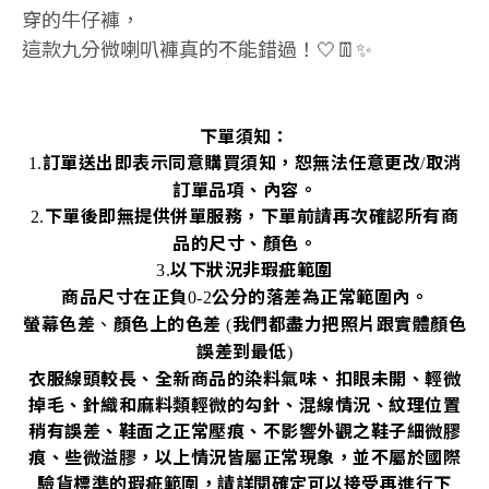
穿的牛仔褲，
這款九分微喇叭褲真的不能錯過！🤍👖✨
下單須知：
訂單送出即表示同意購買須知，恕無法任意更改
取消
1.
/
訂單品項、內容。
下單後即無提供併單服務，下單前請再次確認所有商
2.
品的尺寸、顏色。
以下狀況非瑕疵範圍
3.
商品尺寸在正負
公分的落差為正常範圍內。
0-2
螢幕色差
、
顏色上的色差
我們都盡力把照片跟實體顏色
(
誤差到最低
)
衣服線頭較長、全新商品的染料氣味、扣眼未開、輕微
掉毛、針織和麻料類輕微的勾針、混線情況、紋理位置
稍有誤差、鞋面之正常壓痕、不影響外觀之鞋子細微膠
痕、些微溢膠，以上情況皆屬正常現象，並不屬於國際
驗貨標準的瑕疵範圍，請詳閱確定可以接受再進行下