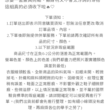
想要一套兼具亮點、顯身材又不會太浮誇的穿搭
這組真的必須收下啦🔥🤍
下單須知：
訂單送出即表示同意購買須知，恕無法任意更改
取消
1.
/
訂單品項、內容。
下單後即無提供併單服務，下單前請再次確認所有商
2.
品的尺寸、顏色。
以下狀況非瑕疵範圍
3.
商品尺寸在正負
公分的落差為正常範圍內。
0-2
螢幕色差
、
顏色上的色差
我們都盡力把照片跟實體顏色
(
誤差到最低
)
衣服線頭較長、全新商品的染料氣味、扣眼未開、輕微
掉毛、針織和麻料類輕微的勾針、混線情況、紋理位置
稍有誤差、鞋面之正常壓痕、不影響外觀之鞋子細微膠
痕、些微溢膠，以上情況皆屬正常現象，並不屬於國際
驗貨標準的瑕疵範圍，請詳閱確定可以接受再進行下
單。
我們出貨前都會先進行整理，如有細小線頭沒有處
(
理，再麻煩各位的舉手之勞了
)