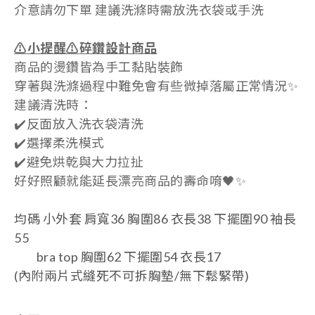
介意請勿下單
建議洗滌時需放洗衣袋或手洗
⚠️小提醒
⚠️
碎鑽設計商品
商品的燙鑽皆為手工黏貼裝飾
穿著與洗滌過程中難免會有些微掉落屬正常情況✨
建議清洗時：
✔️反面放入洗衣袋清洗
✔️選擇柔洗模式
✔️避免烘乾與大力拉扯
好好照顧就能延長漂亮商品的壽命唷🖤✨
均碼 小外套 肩寬36 胸圍86 衣長38 下擺圍90 袖長
55
bra top 胸圍62
下擺圍54 衣
長17
(內附兩片式縫死不可拆胸墊/無下鬆緊帶)