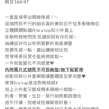
麻豆164/47
一套直接穿出精緻辣感！✨
這個閃到不行的組合真的美到忍不住多看幾眼😍
立體鑽鑽點綴在bra top和小外套上
走動時微微閃亮 低調卻超有存在感✨
抽繩設計可以依照喜歡的長度調整
想要性感一點、露出腰線就拉短
想穿得更日常也能稍微放鬆～
一件就能變化不同感覺💖
內附兩片式縫死不可拆胸墊/無下鬆緊帶
搭配同款小外套瞬間讓整體造型更完整🖤
單穿bra top是派對辣妹感💃
加上小外套又變成韓系精緻小姐姐✨
約會、聚餐、生日、旅行拍照都超適合
搭牛仔褲、短裙或短褲都很好看！