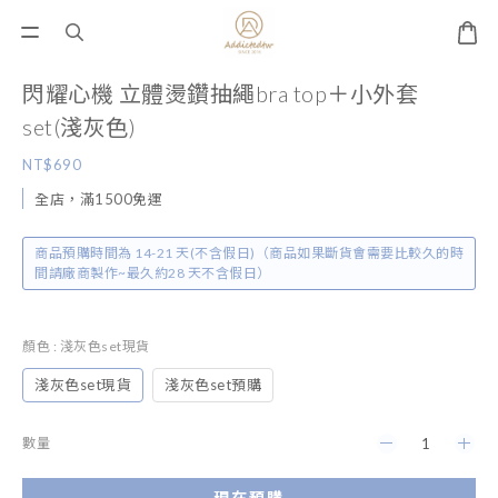
閃耀心機 立體燙鑽抽繩bra top＋小外套
set(淺灰色)
NT$690
全店，滿1500免運
商品預購時間為 14-21 天(不含假日)（商品如果斷貨會需要比較久的時
間請廠商製作~最久約28 天不含假日）
顏色
: 淺灰色set現貨
淺灰色set現貨
淺灰色set預購
數量
現在預購