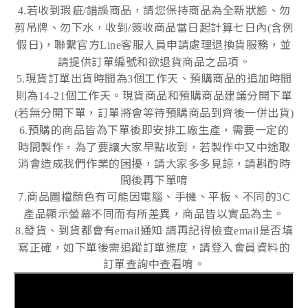
若收到瑕疵
錯誤商品，請您保持商品為全新狀態、勿
4.
/
剪吊牌、勿下水，收到
簽收商品當日起計算七日內
含例
/
(
假日
，聯繫官方
客服人員申請處理退換貨服務，並
)
Line
請提供訂單編號和欲退貨商品之品項。
現貨訂單出貨時間為
個工作天、預購商品的追加時間
5.
3
則為
個工作天。現貨商品和預購商品建議分開下單
14-21
若無分開下單，訂單將會等待預購商品到齊後一併出貨
(
)
預購的商品皆為下單後即安排工廠生產，需要一定的
6.
時間製作，為了要讓大家早點收到，若製作中又中途取
消會造成我們作業的困擾，請大家多多見諒，請斟酌時
間後再下單唷
商品圖檔顏色有可能因電腦、手機、平板、不同的
7.
3C
產品顯示螢幕不同而有所差異，商品皆以實品為主。
發貨、到貨都會有
通知
請再記得檢查
是否填
8.
email
email
寫正確，如下單後需追蹤訂單進度，請登入會員資料的
訂單查詢中查看唷。