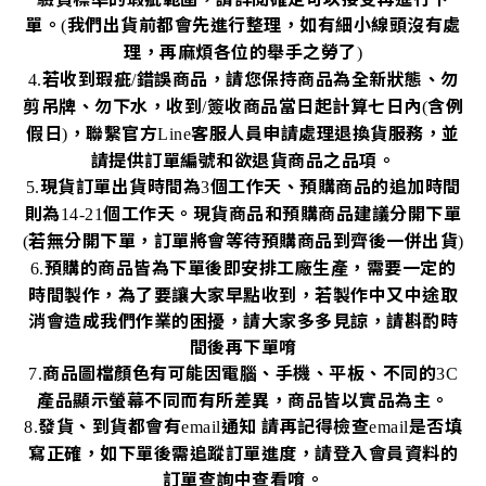
單。
我們出貨前都會先進行整理，如有細小線頭沒有處
(
理，再麻煩各位的舉手之勞了
)
若收到瑕疵
錯誤商品，請您保持商品為全新狀態、勿
4.
/
剪吊牌、勿下水，收到
簽收商品當日起計算七日內
含例
/
(
假日
，聯繫官方
客服人員申請處理退換貨服務，並
)
Line
請提供訂單編號和欲退貨商品之品項。
現貨訂單出貨時間為
個工作天、預購商品的追加時間
5.
3
則為
個工作天。現貨商品和預購商品建議分開下單
14-21
若無分開下單，訂單將會等待預購商品到齊後一併出貨
(
)
預購的商品皆為下單後即安排工廠生產，需要一定的
6.
時間製作，為了要讓大家早點收到，若製作中又中途取
消會造成我們作業的困擾，請大家多多見諒，請斟酌時
間後再下單唷
商品圖檔顏色有可能因電腦、手機、平板、不同的
7.
3C
產品顯示螢幕不同而有所差異，商品皆以實品為主。
發貨、到貨都會有
通知
請再記得檢查
是否填
8.
email
email
寫正確，如下單後需追蹤訂單進度，請登入會員資料的
訂單查詢中查看唷。