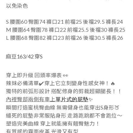
以免染色
S 腰圍60
臀圍74
褲口
21 前襠25 後襠29.5
褲長24
M 腰圍64
臀圍78
褲口22
前襠25.5 後襠30
褲長25
L 腰圍68 臀圍82
褲口23
前襠26 後襠30.5 褲長26
麻豆163/42 穿S
穿上即升級 回頭率爆表 👀
辣妹必備清單✔️穿上它立刻變身性感女神！🔥
獨特的前弧形設計 搭配修身的剪裁超顯腿長！！
內裡臀部兩側有
車上
單片式的屁墊
✨
瞬間打造蜜桃臀曲線 無需健身也能穿出S身形🍑
縫死的屁墊非常服貼身形 走路跑跳都不會跑位～
塑造完美曲線 穿上就能擁有翹臀魅力！
有質感的霧面皮革 光滑又有型