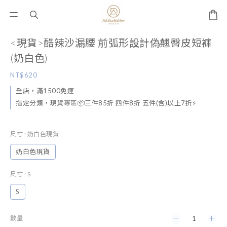
<現貨>酷辣沙漏腰 前弧形設計偽翹臀皮短褲
(奶白色)
NT$620
全店，滿1500免運
指定分類，現貨專區📦三件85折 四件8折 五件(含)以上7折⚡
尺寸
: 奶白色現貨
奶白色現貨
尺寸
: S
S
數量