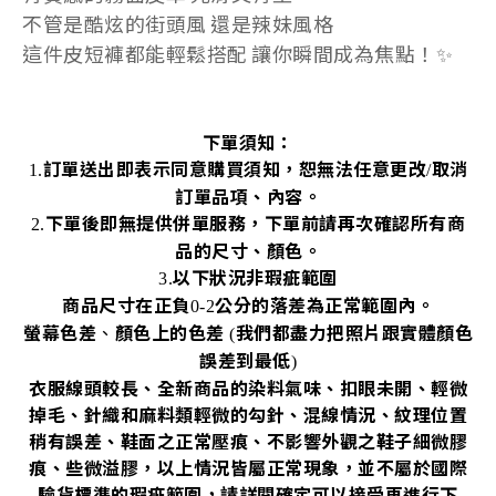
不管是酷炫的街頭風 還是辣妹風格
這件皮短褲都能輕鬆搭配 讓你瞬間成為焦點！✨
下單須知：
訂單送出即表示同意購買須知，恕無法任意更改
取消
1.
/
訂單品項、內容。
下單後即無提供併單服務，下單前請再次確認所有商
2.
品的尺寸、顏色。
以下狀況非瑕疵範圍
3.
商品尺寸在正負
公分的落差為正常範圍內。
0-2
螢幕色差
、
顏色上的色差
我們都盡力把照片跟實體顏色
(
誤差到最低
)
衣服線頭較長、全新商品的染料氣味、扣眼未開、輕微
掉毛、針織和麻料類輕微的勾針、混線情況、紋理位置
稍有誤差、鞋面之正常壓痕、不影響外觀之鞋子細微膠
痕、些微溢膠，以上情況皆屬正常現象，並不屬於國際
驗貨標準的瑕疵範圍，請詳閱確定可以接受再進行下