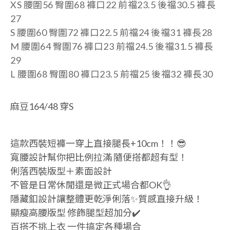
XS 腰圍56
臀圍68
褲口
22 前襠23.5 後襠30.5
褲長
27
S 腰圍60
臀圍72
褲口
22.5 前襠24 後襠31
褲長28
M 腰圍64
臀圍76
褲口
23 前襠24.5 後襠31.5
褲長
29
L 腰圍68 臀圍80
褲口
23.5 前襠25 後襠32 褲長30
麻豆164/48 穿S
這款西裝短褲一穿上直接腿長+10cm！！😎
寬腰設計幫你把比例拉滿 隨便搭都超有型！
俐落西裝版型＋素面設計
不管是日常休閒還是微正式場合都OK👌
隱藏釦設計讓整體更乾淨俐落✨質感直接升級！
顯瘦高腰版型 修飾腿型超加分✔️
百搭不挑上衣 一件搞定各種場合