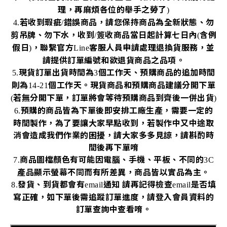
理，再麻煩各位的舉手之勞了
)
若收到瑕疵
錯誤商品，請您保持商品為全新狀態、勿
4.
/
剪吊牌、勿下水，收到
簽收商品當日起計算七日內
含例
/
(
假日
，聯繫官方
客服人員申請處理退換貨服務，並
)
Line
請提供訂單編號和欲退貨商品之品項。
現貨訂單出貨時間為
個工作天、預購商品的追加時間
5.
3
則為
個工作天。現貨商品和預購商品建議分開下單
14-21
若無分開下單，訂單將會等待預購商品到齊後一併出貨
(
)
預購的商品皆為下單後即安排工廠生產，需要一定的
6.
時間製作，為了要讓大家早點收到，若製作中又中途取
消會造成我們作業的困擾，請大家多多見諒，請斟酌時
間後再下單唷
商品圖檔顏色有可能因電腦、手機、平板、不同的
7.
3C
產品顯示螢幕不同而有所差異，商品皆以實品為主。
發貨、到貨都會有
通知
請再記得檢查
是否填
8.
email
email
寫正確，如下單後需追蹤訂單進度，請登入會員資料的
訂單查詢中查看唷。