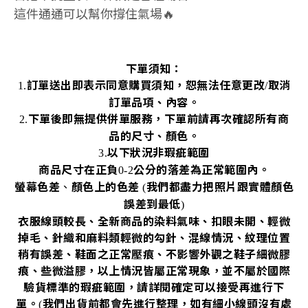
這件通通可以幫你撐住氣場🔥
下單須知：
訂單送出即表示同意購買須知，恕無法任意更改
取消
1.
/
訂單品項、內容。
下單後即無提供併單服務，下單前請再次確認所有商
2.
品的尺寸、顏色。
以下狀況非瑕疵範圍
3.
商品尺寸在正負
公分的落差為正常範圍內。
0-2
螢幕色差
、
顏色上的色差
我們都盡力把照片跟實體顏色
(
誤差到最低
)
衣服線頭較長、全新商品的染料氣味、扣眼未開、輕微
掉毛、針織和麻料類輕微的勾針、混線情況、紋理位置
稍有誤差、鞋面之正常壓痕、不影響外觀之鞋子細微膠
痕、些微溢膠，以上情況皆屬正常現象，並不屬於國際
驗貨標準的瑕疵範圍，請詳閱確定可以接受再進行下
單。
我們出貨前都會先進行整理，如有細小線頭沒有處
(