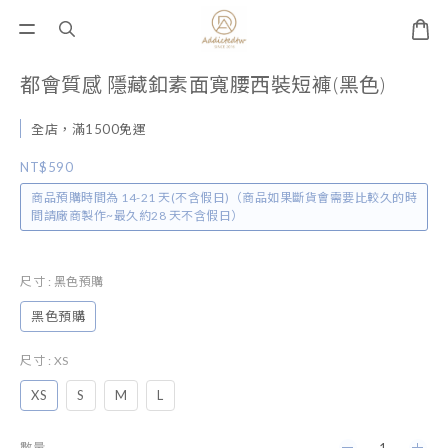
都會質感 隱藏釦素面寬腰西裝短褲(黑色)
全店，滿1500免運
NT$590
商品預購時間為 14-21 天(不含假日)（商品如果斷貨會需要比較久的時
間請廠商製作~最久約28 天不含假日）
尺寸
: 黑色預購
黑色預購
尺寸
: XS
XS
S
M
L
數量