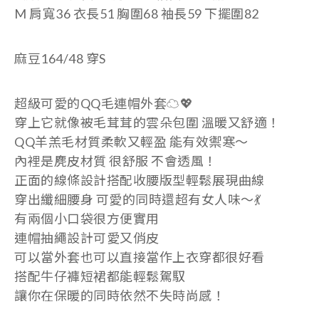
M
肩寬36 衣長51 胸圍68 袖長59 下擺圍82
麻豆164/48 穿S
超級可愛的QQ毛連帽外套☁️💖
穿上它就像被毛茸茸的雲朵包圍 溫暖又舒適！
QQ羊羔毛材質
柔軟又輕盈 能有效禦寒～
內裡是麂皮材質 很舒服 不會透風！
正面的線條設計搭配
收腰版型
輕鬆展現曲線
穿出纖細腰身 可愛的同時還超有女人味～💃
有兩個小口袋很方便實用
連帽抽繩設計可愛又俏皮
可以當外套也可以直接當作上衣穿都很好看
搭配牛仔褲短裙都能輕鬆駕馭
讓你在保暖的同時依然不失時尚感！