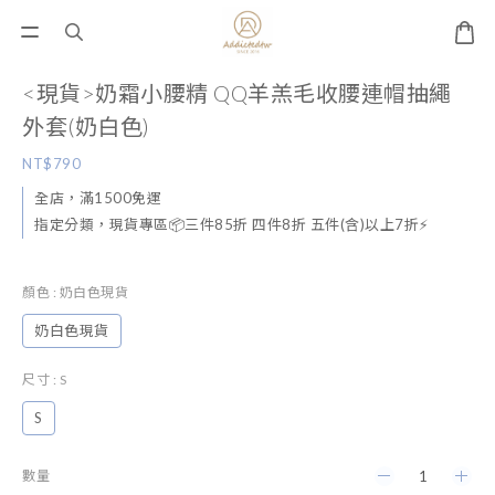
<現貨>奶霜小腰精 QQ羊羔毛收腰連帽抽繩
外套(奶白色)
NT$790
全店，滿1500免運
指定分類，現貨專區📦三件85折 四件8折 五件(含)以上7折⚡
顏色
: 奶白色現貨
奶白色現貨
尺寸
: S
S
數量