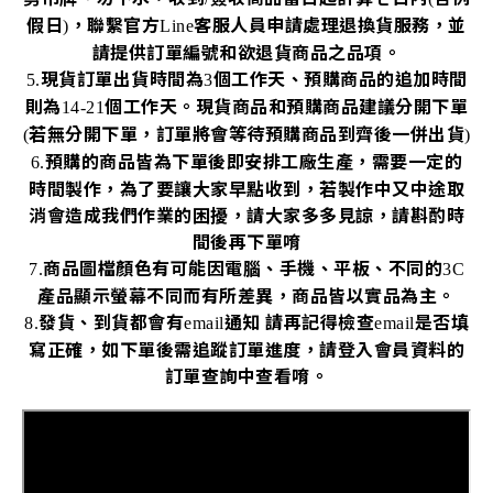
假日
，聯繫官方
客服人員申請處理退換貨服務，並
)
Line
請提供訂單編號和欲退貨商品之品項。
現貨訂單出貨時間為
個工作天、預購商品的追加時間
5.
3
則為
個工作天。現貨商品和預購商品建議分開下單
14-21
若無分開下單，訂單將會等待預購商品到齊後一併出貨
(
)
預購的商品皆為下單後即安排工廠生產，需要一定的
6.
時間製作，為了要讓大家早點收到，若製作中又中途取
消會造成我們作業的困擾，請大家多多見諒，請斟酌時
間後再下單唷
商品圖檔顏色有可能因電腦、手機、平板、不同的
7.
3C
產品顯示螢幕不同而有所差異，商品皆以實品為主。
發貨、到貨都會有
通知
請再記得檢查
是否填
8.
email
email
寫正確，如下單後需追蹤訂單進度，請登入會員資料的
訂單查詢中查看唷。