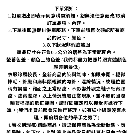
下單須知：
訂單送出即表示同意購買須知，恕無法任意更改
取消
1.
/
訂單品項、內容。
下單後即無提供併單服務，下單前請再次確認所有商
2.
品的尺寸、顏色。
以下狀況非瑕疵範圍
3.
商品尺寸在正負
公分的落差為正常範圍內。
0-2
螢幕色差
、
顏色上的色差
我們都盡力把照片跟實體顏色
(
誤差到最低
)
衣服線頭較長、全新商品的染料氣味、扣眼未開、輕微
掉毛、針織和麻料類輕微的勾針、混線情況、紋理位置
稍有誤差、鞋面之正常壓痕、不影響外觀之鞋子細微膠
痕、些微溢膠，以上情況皆屬正常現象，並不屬於國際
驗貨標準的瑕疵範圍，請詳閱確定可以接受再進行下
單。
我們出貨前都會先進行整理，如有細小線頭沒有處
(
理，再麻煩各位的舉手之勞了
)
若收到瑕疵
錯誤商品，請您保持商品為全新狀態、勿
4.
/
剪吊牌、勿下水，收到
簽收商品當日起計算七日內
含例
/
(