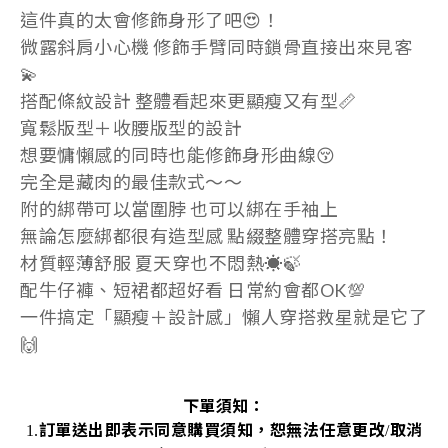
這件真的太會修飾身形了吧😍！
微露斜肩小心機 修飾手臂同時鎖骨直接出來見客
💫
搭配條紋設計 整體看起來更顯瘦又有型📏
寬鬆版型＋收腰版型的設計
想要慵懶感的同時也能修飾身形曲線😚
完全是藏肉的最佳款式～～
附的綁帶可以當圍脖 也可以綁在手袖上
無論怎麼綁都很有造型感 點綴整體穿搭亮點！
材質輕薄舒服 夏天穿也不悶熱☀️🍃
配牛仔褲、短裙都超好看 日常約會都OK💯
一件搞定「顯瘦＋設計感」懶人穿搭救星就是它了
🙌
下單須知：
訂單送出即表示同意購買須知，恕無法任意更改
取消
1.
/