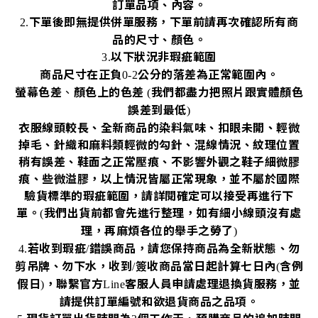
訂單品項、內容。
下單後即無提供併單服務，下單前請再次確認所有商
2.
品的尺寸、顏色。
以下狀況非瑕疵範圍
3.
商品尺寸在正負
公分的落差為正常範圍內。
0-2
螢幕色差
、
顏色上的色差
我們都盡力把照片跟實體顏色
(
誤差到最低
)
衣服線頭較長、全新商品的染料氣味、扣眼未開、輕微
掉毛、針織和麻料類輕微的勾針、混線情況、紋理位置
稍有誤差、鞋面之正常壓痕、不影響外觀之鞋子細微膠
痕、些微溢膠，以上情況皆屬正常現象，並不屬於國際
驗貨標準的瑕疵範圍，請詳閱確定可以接受再進行下
單。
我們出貨前都會先進行整理，如有細小線頭沒有處
(
理，再麻煩各位的舉手之勞了
)
若收到瑕疵
錯誤商品，請您保持商品為全新狀態、勿
4.
/
剪吊牌、勿下水，收到
簽收商品當日起計算七日內
含例
/
(
假日
，聯繫官方
客服人員申請處理退換貨服務，並
)
Line
請提供訂單編號和欲退貨商品之品項。