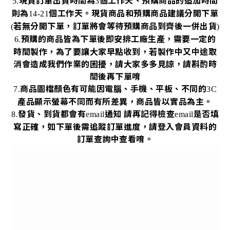
現貨訂單出貨時間為
個工作天、預購商品的追加時間
5.
3
則為
個工作天。現貨商品和預購商品建議分開下單
14-21
若無分開下單，訂單將會等待預購商品到齊後一併出貨
(
)
預購的商品皆為下單後即安排工廠生產，需要一定的
6.
時間製作，為了要讓大家早點收到，若製作中又中途取
消會造成我們作業的困擾，請大家多多見諒，請斟酌時
間後再下單唷
商品圖檔顏色有可能因電腦、手機、平板、不同的
7.
3C
產品顯示螢幕不同而有所差異，商品皆以實品為主。
發貨、到貨都會有
通知
請再記得檢查
是否填
8.
email
email
寫正確，如下單後需追蹤訂單進度，請登入會員資料的
訂單查詢中查看唷。