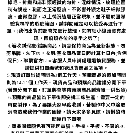
掉毛、針織和麻料類輕微的勾針、混線情況、紋理位置
稍有誤差、鞋面之正常壓痕、不影響外觀之鞋子細微膠
痕、些微溢膠，以上情況皆屬正常現象，並不屬於國際
驗貨標準的瑕疵範圍，請詳閱確定可以接受再進行下
單。
我們出貨前都會先進行整理，如有細小線頭沒有處
(
理，再麻煩各位的舉手之勞了
)
若收到瑕疵
錯誤商品，請您保持商品為全新狀態、勿
4.
/
剪吊牌、勿下水，收到
簽收商品當日起計算七日內
含例
/
(
假日
，聯繫官方
客服人員申請處理退換貨服務，並
)
Line
請提供訂單編號和欲退貨商品之品項。
現貨訂單出貨時間為
個工作天、預購商品的追加時間
5.
3
則為
個工作天。現貨商品和預購商品建議分開下單
14-21
若無分開下單，訂單將會等待預購商品到齊後一併出貨
(
)
預購的商品皆為下單後即安排工廠生產，需要一定的
6.
時間製作，為了要讓大家早點收到，若製作中又中途取
消會造成我們作業的困擾，請大家多多見諒，請斟酌時
間後再下單唷
商品圖檔顏色有可能因電腦、手機、平板、不同的
7.
3C