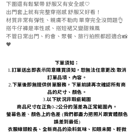
下圍還有鬆緊帶 舒服又有安全感🤍
出門套上就有完整穿搭感 舒服又好看！
材質非常有彈性、親膚不勒肉 單穿完全沒問題👌
搭牛仔褲是率性感、搭短裙又變甜辣風
不管日常出門、約會、聚餐、旅行拍照都超適合📸
🖤
下單須知：
訂單送出即表示同意購買須知，恕無法任意更改
取消
1.
/
訂單品項、內容。
下單後即無提供併單服務，下單前請再次確認所有商
2.
品的尺寸、顏色。
以下狀況非瑕疵範圍
3.
商品尺寸在正負
公分的落差為正常範圍內。
0-2
螢幕色差
、
顏色上的色差
我們都盡力把照片跟實體顏色
(
誤差到最低
)
衣服線頭較長、全新商品的染料氣味、扣眼未開、輕微