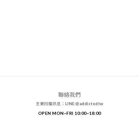
聯絡我們
主要回覆訊息：
LINE:@addictedtw
OPEN MON~FRI 10:00~18:00
MAIL: addictedtw1994@gmail.com