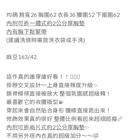
均碼 肩寬26 胸圍62 衣長36 腰圍52 下擺圍62
內附可拆一體式約2公分厚胸墊
內有胸下鬆緊帶
(建議洗滌時需放洗衣袋或手洗)
麻豆163/42
這件真的誰穿誰好看！！😮‍💨🖤
掛脖交叉設計一上身直接辣度升級✨
鎖骨線條直接被放大 整個氛圍感超級韓！
最喜歡它的收腰版型💫
穿起來會自然貼合身形 腰線直接跑出來！
修飾效果真的很好 整體比例看起來超順超瘦📏
內附可拆兩片式約2公分厚胸墊
✨
不用另外搭內衣真的超級加分～～🤣