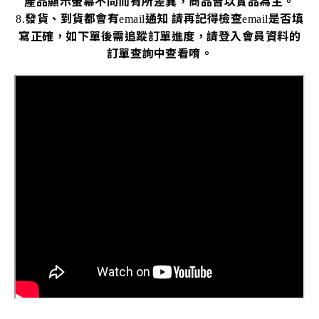
產品顯示螢幕不同而有所差異，商品皆以實品為主。
發貨、到貨都會有
通知
請再記得檢查
是否填
8.
email
email
寫正確，如下單後需追蹤訂單進度，請登入會員資料的
訂單查詢中查看唷。