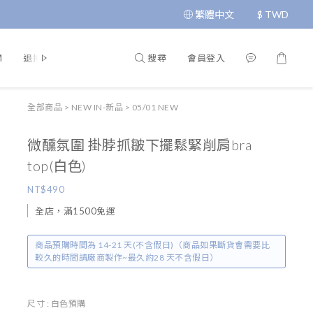
繁體中文
$
TWD
搜尋
會員登入
M
退換貨政策
運送政策
條款與細則
隱私政策
全部商品
>
NEW IN-新品
>
05/01 NEW
微醺氛圍 掛脖抓皺下擺鬆緊削肩bra
top(白色)
NT$490
全店，滿1500免運
商品預購時間為 14-21 天(不含假日)（商品如果斷貨會需要比
較久的時間請廠商製作~最久約28 天不含假日）
尺寸
: 白色預購