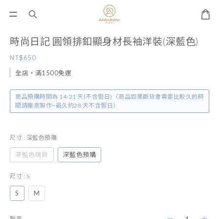
時尚日記 圓領排釦顯身材長袖洋裝(深藍色)
NT$650
全店，滿1500免運
商品預購時間為 14-21 天(不含假日)（商品如果斷貨會需要比較久的時
間請廠商製作~最久約28 天不含假日）
尺寸
: 深藍色預購
深藍色現貨
深藍色預購
尺寸
: S
S
M
數量