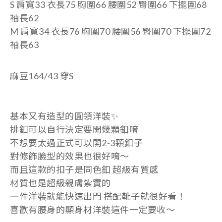
S
肩寬33 衣長75 胸圍66 腰圍52 臀圍66 下擺圍68
袖長62
M
肩寬34 衣長76 胸圍70 腰圍56 臀圍70 下擺圍72
袖長63
麻豆164/43 穿S
基本又有造型的圓領洋裝
✨
排釦可以自行決定要開幾顆釦唷
不想要太過正式可以開2-3顆釦子
對修飾臉型的效果也很好唷～
而且這款的扣子是同色釦 超級有質感
材質也是超級親膚紮實的
一件洋裝就能快速出門
搭配靴子就很好看！
喜歡有腰身的顯身材洋裝這件一定要收～