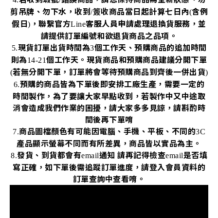
剪吊牌、勿下水，收到
簽收商品當日起計算七日內
含例
/
(
假日
，聯繫官方
客服人員申請處理退換貨服務，並
)
Line
請提供訂單編號和欲退貨商品之品項。
現貨訂單出貨時間為
個工作天、預購商品的追加時間
5.
3
則為
個工作天。現貨商品和預購商品建議分開下單
14-21
若無分開下單，訂單將會等待預購商品到齊後一併出貨
(
)
預購的商品皆為下單後即安排工廠生產，需要一定的
6.
時間製作，為了要讓大家早點收到，若製作中又中途取
消會造成我們作業的困擾，請大家多多見諒，請斟酌時
間後再下單唷
商品圖檔顏色有可能因電腦、手機、平板、不同的
7.
3C
產品顯示螢幕不同而有所差異，商品皆以實品為主。
發貨、到貨都會有
通知
請再記得檢查
是否填
8.
email
email
寫正確，如下單後需追蹤訂單進度，請登入會員資料的
訂單查詢中查看唷。