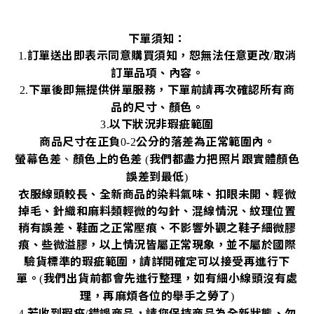
下單須知：
訂單送出即表示同意購買須知，恕無法任意更改
取消
1.
/
訂單品項、內容。
下單後即無提供併單服務，下單前請再次確認所有商
2.
品的尺寸、顏色。
以下狀況非瑕疵範圍
3.
商品尺寸在正負
公分的落差為正常範圍內。
0-2
螢幕色差
、
顏色上的色差
我們都盡力把照片跟實體顏色
(
誤差到最低
)
衣服線頭較長、全新商品的染料氣味、扣眼未開、輕微
掉毛、針織和麻料類輕微的勾針、混線情況、紋理位置
稍有誤差、鞋面之正常壓痕、不影響外觀之鞋子細微膠
痕、些微溢膠，以上情況皆屬正常現象，並不屬於國際
驗貨標準的瑕疵範圍，請詳閱確定可以接受再進行下
單。
我們出貨前都會先進行整理，如有細小線頭沒有處
(
理，再麻煩各位的舉手之勞了
)
若收到瑕疵
錯誤商品，請您保持商品為全新狀態、勿
4.
/