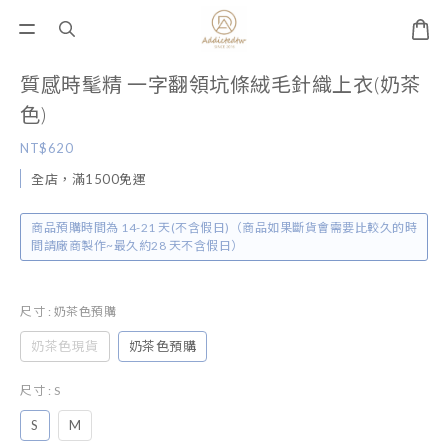
質感時髦精 一字翻領坑條絨毛針織上衣(奶茶
色)
NT$620
全店，滿1500免運
商品預購時間為 14-21 天(不含假日)（商品如果斷貨會需要比較久的時
間請廠商製作~最久約28 天不含假日）
尺寸
: 奶茶色預購
奶茶色現貨
奶茶色預購
尺寸
: S
S
M