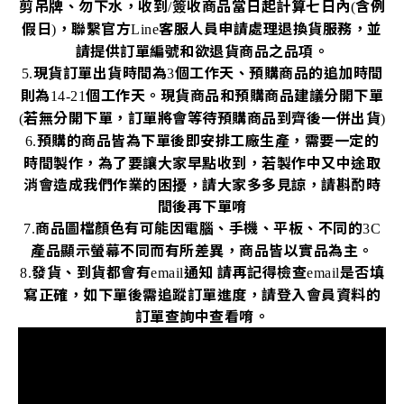
剪吊牌、勿下水，收到
簽收商品當日起計算七日內
含例
/
(
假日
，聯繫官方
客服人員申請處理退換貨服務，並
)
Line
請提供訂單編號和欲退貨商品之品項。
現貨訂單出貨時間為
個工作天、預購商品的追加時間
5.
3
則為
個工作天。現貨商品和預購商品建議分開下單
14-21
若無分開下單，訂單將會等待預購商品到齊後一併出貨
(
)
預購的商品皆為下單後即安排工廠生產，需要一定的
6.
時間製作，為了要讓大家早點收到，若製作中又中途取
消會造成我們作業的困擾，請大家多多見諒，請斟酌時
間後再下單唷
商品圖檔顏色有可能因電腦、手機、平板、不同的
7.
3C
產品顯示螢幕不同而有所差異，商品皆以實品為主。
發貨、到貨都會有
通知
請再記得檢查
是否填
8.
email
email
寫正確，如下單後需追蹤訂單進度，請登入會員資料的
訂單查詢中查看唷。