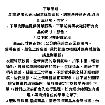
下單須知：
訂單送出即表示同意購買須知，恕無法任意更改
取消
1.
/
訂單品項、內容。
下單後即無提供併單服務，下單前請再次確認所有商
2.
品的尺寸、顏色。
以下狀況非瑕疵範圍
3.
商品尺寸在正負
公分的落差為正常範圍內。
0-2
螢幕色差
、
顏色上的色差
我們都盡力把照片跟實體顏色
(
誤差到最低
)
衣服線頭較長、全新商品的染料氣味、扣眼未開、輕微
掉毛、針織和麻料類輕微的勾針、混線情況、紋理位置
稍有誤差、鞋面之正常壓痕、不影響外觀之鞋子細微膠
痕、些微溢膠，以上情況皆屬正常現象，並不屬於國際
驗貨標準的瑕疵範圍，請詳閱確定可以接受再進行下
單。
我們出貨前都會先進行整理，如有細小線頭沒有處
(
理，再麻煩各位的舉手之勞了
)
若收到瑕疵
錯誤商品，請您保持商品為全新狀態、勿
4.
/