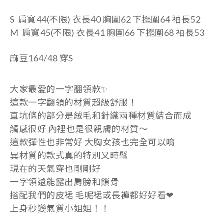
S
肩寬44(不限) 衣長40 胸圍62 下擺圍64 袖長52
M
肩寬45(不限) 衣長41 胸圍66 下擺圍68 袖長53
麻豆164/48 穿S
大家最愛的一字翻領款✨
這款一字翻領的材質超級舒服！
直坑條的部分是絨毛和針織兩種材質結合而成
觸感很好 內裡也是很親膚的材質～
這款彈性也非常好 大胸女孩也完全可以唷
異材質的款式真的特別又時髦
現在的天氣穿也剛剛好
一字領還能露出肩膀和鎖骨
搭配我們的皮裙 毛呢裙或長褲都好好看❤︎
上身秒變氣質小姐姐！！