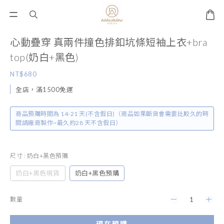
心動疊穿 真兩件撞色排釦坑條短袖上衣+bra
top(奶白+黑色)
NT$680
全店，滿1500免運
商品預購時間為 14-21 天(不含假日)（商品如果斷貨會需要比較久的時
間請廠商製作~最久約28 天不含假日）
尺寸
: 奶白+黑色預購
奶白+黑色現貨
奶白+黑色預購
數量
現在預購