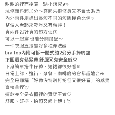
甜甜的裡面還藏一點小辣感🌶️✨
坑條面料超加分～穿起來很修身又不會太貼😍
內外兩件創造出長短不同的短版撞色比例✨
整個人看起來乾淨又有精神！
真兩件設計真的超方便👏
可以一起穿 也能分開搭配～
一件衣服直接變好多種穿法📸
bra top內附可拆一體式約2公分手捧胸墊
下圍還有鬆緊帶 舒服又有安全感🤍
下身簡單搭牛仔褲、短裙都很好看👖
日常上課、逛街、聚餐、咖啡廳約會都超適合☕
完全是那種「好像沒特別打扮但又很好看」的感覺
直接拿捏💘
這款完全是衣櫃裡的實穿王者🤍
舒服、好搭、拍照又超上鏡！💘