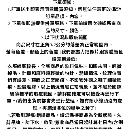
下單須知：
訂單送出即表示同意購買須知，恕無法任意更改
取消
1.
/
訂單品項、內容。
下單後即無提供併單服務，下單前請再次確認所有商
2.
品的尺寸、顏色。
以下狀況非瑕疵範圍
3.
商品尺寸在正負
公分的落差為正常範圍內。
0-2
螢幕色差
、
顏色上的色差
我們都盡力把照片跟實體顏色
(
誤差到最低
)
衣服線頭較長、全新商品的染料氣味、扣眼未開、輕微
掉毛、針織和麻料類輕微的勾針、混線情況、紋理位置
稍有誤差、鞋面之正常壓痕、不影響外觀之鞋子細微膠
痕、些微溢膠，以上情況皆屬正常現象，並不屬於國際
驗貨標準的瑕疵範圍，請詳閱確定可以接受再進行下
單。
我們出貨前都會先進行整理，如有細小線頭沒有處
(
理，再麻煩各位的舉手之勞了
)
若收到瑕疵
錯誤商品，請您保持商品為全新狀態、勿
4.
/
剪吊牌、勿下水，收到
簽收商品當日起計算七日內
含例
/
(