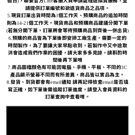
假日
，聯繫官方
客服人員申請處理退換貨服務，並
)
Line
請提供訂單編號和欲退貨商品之品項。
現貨訂單出貨時間為
個工作天、預購商品的追加時間
5.
3
則為
個工作天。現貨商品和預購商品建議分開下單
14-21
若無分開下單，訂單將會等待預購商品到齊後一併出貨
(
)
預購的商品皆為下單後即安排工廠生產，需要一定的
6.
時間製作，為了要讓大家早點收到，若製作中又中途取
消會造成我們作業的困擾，請大家多多見諒，請斟酌時
間後再下單唷
商品圖檔顏色有可能因電腦、手機、平板、不同的
7.
3C
產品顯示螢幕不同而有所差異，商品皆以實品為主。
發貨、到貨都會有
通知
請再記得檢查
是否填
8.
email
email
寫正確，如下單後需追蹤訂單進度，請登入會員資料的
訂單查詢中查看唷。