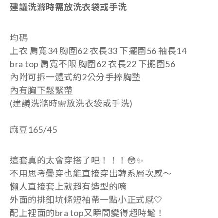
建議洗滌時需放洗衣袋或手洗
均碼
上衣
肩寬34 胸圍62 衣長33 下擺圍56 袖長14
bra top
肩寬不限 胸圍62 衣長22 下擺圍56
內附可拆一體式約2公分手捧胸墊
內有胸下鬆緊帶
(建議洗滌時需放洗衣袋或手洗)
麻豆165/45
這套真的太會穿搭了吧！！！😳✨
不用思考疊穿也能直接穿出韓系層次感～
懶人直接套上就超有造型的唷
外面的排釦坑條短袖帶一點小正式感🤍
配上裡面的bra top又瞬間變得超時髦！