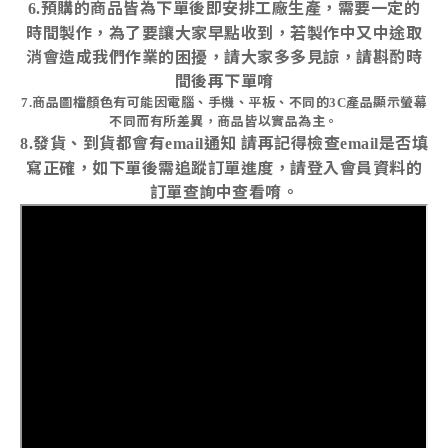
預購的商品皆為下單後即安排工廠生產，需要一定的
6.
時間製作，為了要讓大家早點收到，若製作中又中途取
消會造成我們作業的困擾，請大家多多見諒，請斟酌時
間後再下單唷
商品圖檔顏色有可能因電腦、手機、平板、不同的
產品顯示螢幕
7.
3C
不同而有所差異，商品皆以實品為主。
發貨、到貨都會有
通知
請再記得檢查
是否填
8.
email
email
寫正確，如下單後需追蹤訂單進度，請登入會員資料的
訂單查詢中查看唷。