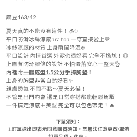
麻豆163/42
夏天真的不能沒有這件！🧊✨
平口防滑冰絲涼感bra top 一穿直接愛上💙
冰絲涼感的材質 上身瞬間降溫❄️
平口設計 內搭首選 外露也很好看 完全不尷尬！😍
上圍有防滑膠條的設計 不怕滑落安心一整天👌
內裡附
一體成型1.5
公分手捧
胸墊
！
上身的胸型非常自然好看✨
親膚透氣 不悶不黏～夏天必備！
不管是出門約會 還是日常穿搭都能輕鬆駕馭
一件搞定涼感＋美型 完全可以包色帶走！🔥
下單須知：
訂單送出即表示同意購買須知，恕無法任意更改
取消
1.
/
訂單品項、內容。