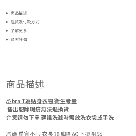
商品描述
送貨及付款方式
了解更多
顧客評價
商品描述
⚠️bra T為貼身衣物 衛生考量
售出恕除瑕疵無法退換貨
介意請勿下單
建議洗滌時需放洗衣袋或手洗
均碼 肩寬不限 衣長18 胸圍60 下擺圍56