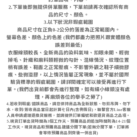
下單後即無提供併單服務，下單前請再次確認所有商
2.
品的尺寸、顏色。
以下狀況非瑕疵範圍
3.
商品尺寸在正負
公分的落差為正常範圍內。
0-2
螢幕色差
、
顏色上的色差
我們都盡力把照片跟實體顏色
(
誤差到最低
)
衣服線頭較長、全新商品的染料氣味、扣眼未開、輕微
掉毛、針織和麻料類輕微的勾針、混線情況、紋理位置
稍有誤差、鞋面之正常壓痕、不影響外觀之鞋子細微膠
痕、些微溢膠，以上情況皆屬正常現象，並不屬於國際
驗貨標準的瑕疵範圍，請詳閱確定可以接受再進行下
單。
我們出貨前都會先進行整理，如有細小線頭沒有處
(
理，再麻煩各位的舉手之勞了
)
若收到瑕疵
錯誤商品，請您保持商品為全新狀態、勿剪吊牌、勿下
4.
/
水，收到
簽收商品當日起計算七日內
含例假日
，聯繫官方
客服
/
(
)
Line
人員申請處理退換貨服務，並請提供訂單編號和欲退貨商品之品項。
現貨訂單出貨時間為
個工作天、預購商品的追加時間則為
個
5.
3
14-21
工作天。現貨商品和預購商品建議分開下單
若無分開下單，訂單將
(
會等待預購商品到齊後一併出貨
)