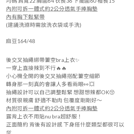
均碼 肩寬22 胸圍64 衣長36 下擺圍60 袖長15
內附可拆一體式約2公分透氣手捧胸墊
內有胸下鬆緊帶
(建議洗滌時需放洗衣袋或手洗)
麻豆164/48
後交叉抽繩綁帶簍空
bra上衣✨
一穿上直接辣到不行🔥🔥
小心機全開的後交叉抽繩搭配簍空細節
轉身那一刻真的會讓人多看兩眼👀💥
抽繩設計可以自己調整鬆緊 想甜想辣都OK😚
材質很親膚 舒適不勒肉 包覆度剛剛好～
內附可拆一體式約2公分透氣手捧胸墊
露背上衣不用貼nu bra超舒服！
正面簡約 背後有設計感 下身搭什麼類型都很可以
💯