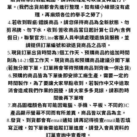
單。
我們出貨前都會先進行整理，如有細小線頭沒有處
(
理，再麻煩各位的舉手之勞了
)
若收到瑕疵
錯誤商品，請您保持商品為全新狀態、勿
4.
/
剪吊牌、勿下水，收到
簽收商品當日起計算七日內
含例
/
(
假日
，聯繫官方
客服人員申請處理退換貨服務，並
)
Line
請提供訂單編號和欲退貨商品之品項。
現貨訂單出貨時間為
個工作天、預購商品的追加時間
5.
3
則為
個工作天。現貨商品和預購商品建議分開下單
14-21
若無分開下單，訂單將會等待預購商品到齊後一併出貨
(
)
預購的商品皆為下單後即安排工廠生產，需要一定的
6.
時間製作，為了要讓大家早點收到，若製作中又中途取
消會造成我們作業的困擾，請大家多多見諒，請斟酌時
間後再下單唷
商品圖檔顏色有可能因電腦、手機、平板、不同的
7.
3C
產品顯示螢幕不同而有所差異，商品皆以實品為主。
發貨、到貨都會有
通知
請再記得檢查
是否填
8.
email
email
寫正確，如下單後需追蹤訂單進度，請登入會員資料的
訂單查詢中查看唷。