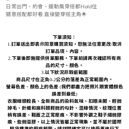
日常出門、約會、運動風穿搭都Hold住
隨意搭配都好看 直接變穿搭主角🌟
下單須知：
訂單送出即表示同意購買須知，恕無法任意更改
取消
1.
/
訂單品項、內容。
下單後即無提供併單服務，下單前請再次確認所有商
2.
品的尺寸、顏色。
以下狀況非瑕疵範圍
3.
商品尺寸在正負
公分的落差為正常範圍內。
0-2
螢幕色差
、
顏色上的色差
我們都盡力把照片跟實體顏色
(
誤差到最低
)
衣服線頭較長、全新商品的染料氣味、扣眼未開、輕微
掉毛、針織和麻料類輕微的勾針、混線情況、紋理位置
稍有誤差、鞋面之正常壓痕、不影響外觀之鞋子細微膠
痕、些微溢膠，以上情況皆屬正常現象，並不屬於國際
驗貨標準的瑕疵範圍，請詳閱確定可以接受再進行下