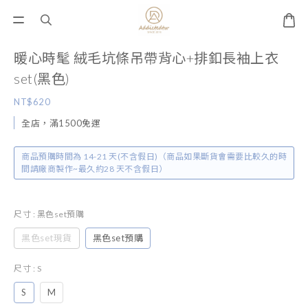
暖心時髦 絨毛坑條吊帶背心+排釦長袖上衣
set(黑色)
NT$620
全店，滿1500免運
商品預購時間為 14-21 天(不含假日)（商品如果斷貨會需要比較久的時
間請廠商製作~最久約28 天不含假日）
尺寸
: 黑色set預購
黑色set現貨
黑色set預購
尺寸
: S
S
M