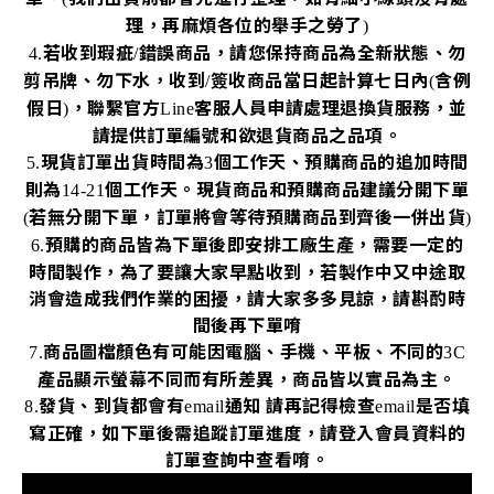
理，再麻煩各位的舉手之勞了
)
若收到瑕疵
錯誤商品，請您保持商品為全新狀態、勿
4.
/
剪吊牌、勿下水，收到
簽收商品當日起計算七日內
含例
/
(
假日
，聯繫官方
客服人員申請處理退換貨服務，並
)
Line
請提供訂單編號和欲退貨商品之品項。
現貨訂單出貨時間為
個工作天、預購商品的追加時間
5.
3
則為
個工作天。現貨商品和預購商品建議分開下單
14-21
若無分開下單，訂單將會等待預購商品到齊後一併出貨
(
)
預購的商品皆為下單後即安排工廠生產，需要一定的
6.
時間製作，為了要讓大家早點收到，若製作中又中途取
消會造成我們作業的困擾，請大家多多見諒，請斟酌時
間後再下單唷
商品圖檔顏色有可能因電腦、手機、平板、不同的
7.
3C
產品顯示螢幕不同而有所差異，商品皆以實品為主。
發貨、到貨都會有
通知
請再記得檢查
是否填
8.
email
email
寫正確，如下單後需追蹤訂單進度，請登入會員資料的
訂單查詢中查看唷。