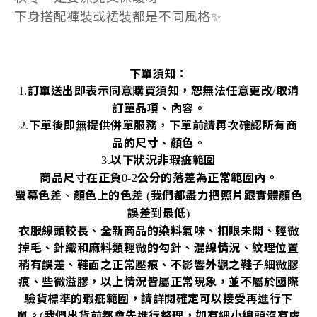
下身搭配褲裝或裙裝都是不同風格
✨
下單須知：
訂單送出即表示同意購買須知，恕無法任意更改
取消
1.
/
訂單品項、內容。
下單後即無提供併單服務，下單前請再次確認所有商
2.
品的尺寸、顏色。
以下狀況非瑕疵範圍
3.
商品尺寸在正負
公分的落差為正常範圍內。
0-2
螢幕色差
、
顏色上的色差
我們都盡力把照片跟實體顏色
(
誤差到最低
)
衣服線頭較長、全新商品的染料氣味、扣眼未開、輕微
掉毛、針織和麻料類輕微的勾針、混線情況、紋理位置
稍有誤差、鞋面之正常壓痕、不影響外觀之鞋子細微膠
痕、些微溢膠，以上情況皆屬正常現象，並不屬於國際
驗貨標準的瑕疵範圍，請詳閱確定可以接受再進行下
單。
我們出貨前都會先進行整理，如有細小線頭沒有處
(