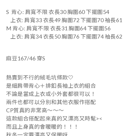
S
背心: 肩寬不限 衣長30 胸圍60 下擺圍54
上衣:
肩寬33 衣長49 胸圍72 下擺圍70 袖長61
M
背心: 肩寬不限 衣長31 胸圍64 下擺圍56
上衣:
肩寬34 衣長50 胸圍76 下擺圍74 袖長62
麻豆167/46 穿S
熱賣到不行的絨毛坑條款🤍
是細肩帶背心＋排釦長袖上衣的組合
不論是當成上衣或小外套都很可以！
兩件也都可以分別和其他衣服作搭配
CP質真的非常高～～～
這款組合搭配起來真的又漂亮又時髦><
而且上身真的會暖暖的！！！
秋冬一定要漂亮又保暖呀