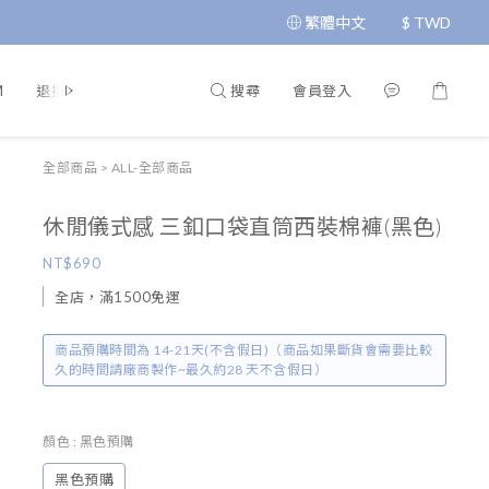
繁體中文
$
TWD
搜尋
會員登入
M
退換貨政策
運送政策
條款與細則
隱私政策
全部商品
>
ALL-全部商品
休閒儀式感 三釦口袋直筒西裝棉褲(黑色)
NT$690
全店，滿1500免運
商品預購時間為 14-21天(不含假日)（商品如果斷貨會需要比較
久的時間請廠商製作~最久約28 天不含假日）
顏色
: 黑色預購
黑色預購