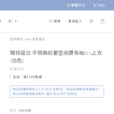
繁體中文
$
TWD
搜尋
會員登入
M
退換貨政策
運送政策
條款與細則
隱私政策
全部商品
>
ALL-全部商品
獨特留白 平領胸前簍空收腰長袖bra上衣
(白色)
NT$590
全店，滿1500免運
商品預購時間為 14-21 天(不含假日)（商品如果斷貨會需要比
較久的時間請廠商製作~最久約28 天不含假日）
尺寸
: 白色預購