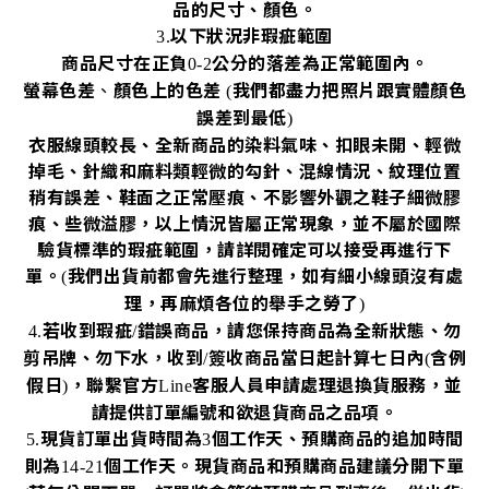
品的尺寸、顏色。
以下狀況非瑕疵範圍
3.
商品尺寸在正負
公分的落差為正常範圍內。
0-2
螢幕色差
、
顏色上的色差
我們都盡力把照片跟實體顏色
(
誤差到最低
)
衣服線頭較長、全新商品的染料氣味、扣眼未開、輕微
掉毛、針織和麻料類輕微的勾針、混線情況、紋理位置
稍有誤差、鞋面之正常壓痕、不影響外觀之鞋子細微膠
痕、些微溢膠，以上情況皆屬正常現象，並不屬於國際
驗貨標準的瑕疵範圍，請詳閱確定可以接受再進行下
單。
我們出貨前都會先進行整理，如有細小線頭沒有處
(
理，再麻煩各位的舉手之勞了
)
若收到瑕疵
錯誤商品，請您保持商品為全新狀態、勿
4.
/
剪吊牌、勿下水，收到
簽收商品當日起計算七日內
含例
/
(
假日
，聯繫官方
客服人員申請處理退換貨服務，並
)
Line
請提供訂單編號和欲退貨商品之品項。
現貨訂單出貨時間為
個工作天、預購商品的追加時間
5.
3
則為
個工作天。現貨商品和預購商品建議分開下單
14-21