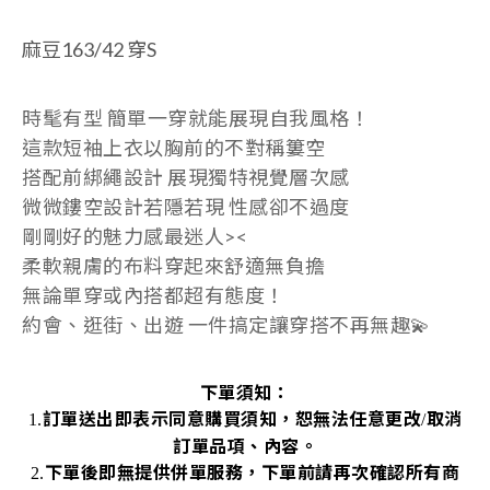
麻豆163/42 穿S
時髦有型 簡單一穿就能展現自我風格！
這款短袖上衣以胸前的不對稱簍空
搭配前綁繩設計 展現獨特視覺層次感
微微鏤空設計若隱若現 性感卻不過度
剛剛好的魅力感最迷人><
柔軟親膚的布料穿起來舒適無負擔
無論單穿或內搭都超有態度！
約會、逛街、出遊 一件搞定讓穿搭不再無趣💫
下單須知：
訂單送出即表示同意購買須知，恕無法任意更改
取消
1.
/
訂單品項、內容。
下單後即無提供併單服務，下單前請再次確認所有商
2.