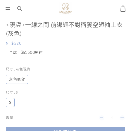
<現貨>一線之間 前綁繩不對稱簍空短袖上衣
(灰色)
NT$520
全店，滿1500免運
尺寸
: 灰色現貨
灰色現貨
尺寸
: S
S
數量