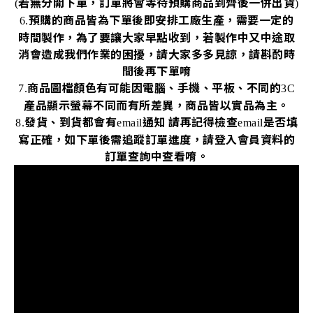
若無分開下單，訂單將會等待預購商品到齊後一併出貨
(
)
預購的商品皆為下單後即安排工廠生產，需要一定的
6.
時間製作，為了要讓大家早點收到，若製作中又中途取
消會造成我們作業的困擾，請大家多多見諒，請斟酌時
間後再下單唷
商品圖檔顏色有可能因電腦、手機、平板、不同的
7.
3C
產品顯示螢幕不同而有所差異，商品皆以實品為主。
發貨、到貨都會有
通知
請再記得檢查
是否填
8.
email
email
寫正確，如下單後需追蹤訂單進度，請登入會員資料的
訂單查詢中查看唷。