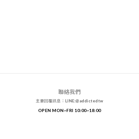
聯絡我們
主要回覆訊息：
LINE:@addictedtw
OPEN MON~FRI 10:00~18:00
MAIL: addictedtw1994@gmail.com