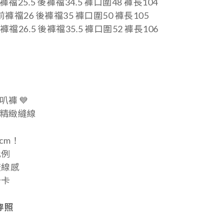
褲襠25.5 後褲襠34.5
褲口圍48 褲長104
 前褲襠26 後褲襠35
褲口圍50 褲長105
褲襠26.5 後褲襠35.5
褲口圍52 褲長106
褲 💙
精緻縫線
cm！
比例
流線感
卡卡
穿照