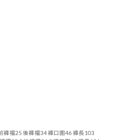
 前褲襠25 後褲襠34
褲口圍46 褲長103