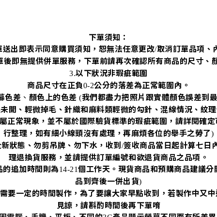
下單須知：
單送出即表示同意購買須知，恕無法任意更改
取消訂單品項、
/
單後即無提供併單服務，下單前請再次確認所有商品的尺寸、
以下狀況非瑕疵範圍
3.
商品尺寸在正負
公分的落差為正常範圍內。
0-2
幕色差
、
顏色上的色差
我們都盡力把照片跟實體顏色誤差到
(
眼未開、輕微掉毛、針織和麻料類輕微的勾針、混線情況、紋理
屬正常現象，並不屬於國際驗貨標準的瑕疵範圍，請詳閱確定
行整理，如有細小線頭沒有處理，再麻煩各位的舉手之勞了
)
全新狀態、勿剪吊牌、勿下水，收到
簽收商品當日起計算七日
/
理退換貨服務，並請提供訂單編號和欲退貨商品之品項。
品的追加時間則為
個工作天。現貨商品和預購商品建議分
14-21
品到齊後一併出貨
)
需要一定的時間製作，為了要讓大家早點收到，若製作中又中
見諒，請斟酌時間後再下單唷
因電腦、手機、平板、不同的
產品顯示螢幕不同而有所差異