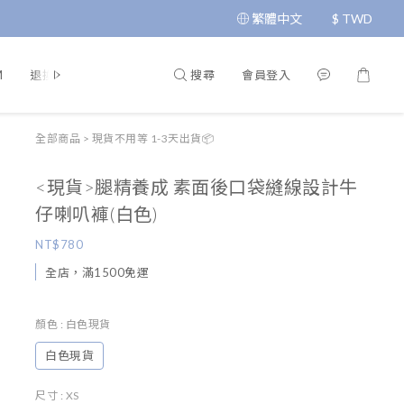
繁體中文
$
TWD
搜尋
會員登入
M
退換貨政策
運送政策
條款與細則
隱私政策
全部商品
>
現貨不用等 1-3天出貨📦
<現貨>腿精養成 素面後口袋縫線設計牛
仔喇叭褲(白色)
NT$780
全店，滿1500免運
顏色
: 白色現貨
白色現貨
尺寸
: XS