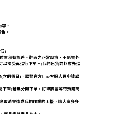
內容。
顏色。
最低
)
位置稍有誤差、鞋面之正常壓痕、不影響外
可以接受再進行下單。
我們出貨前都會先進
(
內
含例假日
，聯繫官方
客服人員申請處
(
)
Line
開下單
若無分開下單，訂單將會等待預購商
(
途取消會造成我們作業的困擾，請大家多多
，商品皆以實品為主。