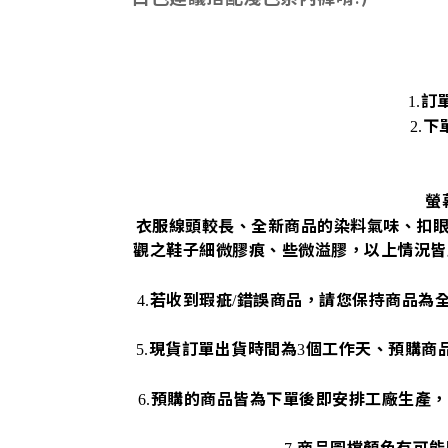
訂
1.
下
2.
螢
衣服線頭較長、全新商品的染料氣味、扣
觀之鞋子細微膠痕、些微溢膠，以上情況皆
若收到瑕疵
錯誤商品，請您保持商品為
4.
/
現貨訂單出貨時間為
個工作天、預購商
5.
3
預購的商品皆為下單後即安排工廠生產，
6.
商品圖檔顏色有可能