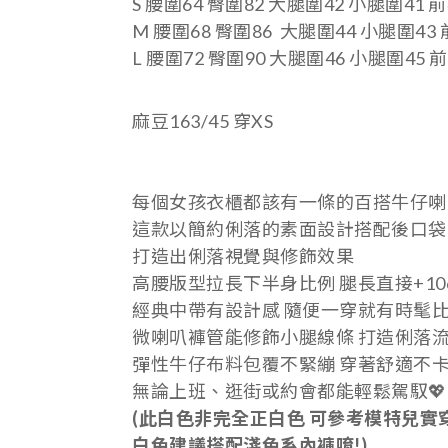
S 腰圍64 臀圍82 大腿圍42 小腿圍41 前
M 腰圍68 臀圍86 大腿圍44 小腿圍43
L 腰圍72 臀圍90 大腿圍46 小腿圍45 前
麻豆163/45 穿XS
每個女孩衣櫃都該有一條的百搭牛仔喇叭
這款以簡約俐落的素面設計搭配後口袋
打造出俐落視覺與修飾效果
高腰版型
拉長下半身比例 腿長直接+10
經典中帶有設計感 隨便一穿就有時髦
微喇叭褲管能
修飾小腿線條 打造俐落
彈性牛仔布料
包覆不緊繃 穿著舒適不
無論上班、逛街或約會都能輕鬆駕馭💖
(此白色非完全正白色 可參考模特兒實
白色建議搭配淺色系內褲唷!)