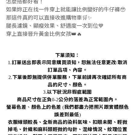
怎麼搭都好看！
如果妳正在找一件穿上就能讓比例變好的牛仔褲🥹
那這件真的可以直接收進購物車🛒✨
腿長濾鏡、顯瘦效果、舒適度一次到位💙
穿上直接晉升黃金比例女孩👑🔥
下單須知：
訂單送出即表示同意購買須知，恕無法任意更改
取消
1.
/
訂單品項、內容。
下單後即無提供併單服務，下單前請再次確認所有商
2.
品的尺寸、顏色。
以下狀況非瑕疵範圍
3.
商品尺寸在正負
公分的落差為正常範圍內。
0-2
螢幕色差
、
顏色上的色差
我們都盡力把照片跟實體顏色
(
誤差到最低
)
衣服線頭較長、全新商品的染料氣味、扣眼未開、輕微
掉毛、針織和麻料類輕微的勾針、混線情況、紋理位置