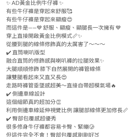
✨ AD黃金比例牛仔褲 ✨
有些牛仔褲是穿起來舒服🥰
有些牛仔褲是穿起來顯瘦😍
而這件是——💙 舒服、顯瘦、顯腿長一次擁有 💙
穿上直接開啟黃金比例模式📏✨
從腰到腿的線條修飾真的太厲害了～～～
✔️ 直筒喇叭版型
融合直筒的修飾感與喇叭褲的拉腿效果✨
大腿順順修飾 膝下自然展開的褲管線條
讓雙腿看起來又直又長😍
走路時褲管垂墜感超美～直接自帶超模氣場🔥
✔️ 側邊車線設計
這個細節真的超加分👏
利用側邊車線延伸視覺比例 讓腿部線條更加修長📏
✔️ 臀部包覆感超優秀
很多修身牛仔褲都容易卡臀、緊繃🥲
但這件完全不會！臀部包覆感剛剛好🍑