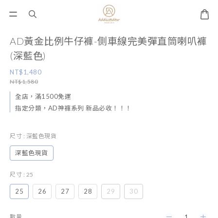
AD黃金比例牛仔褲-側車線完美彈直筒喇叭褲
(深藍色)
NT$1,480
NT$1,580
全店，滿1500免運
指定分類，AD神褲系列 新品必收！！！
尺寸
: 深藍色現貨
深藍色現貨
尺寸
: 25
25
26
27
28
29
30
數量