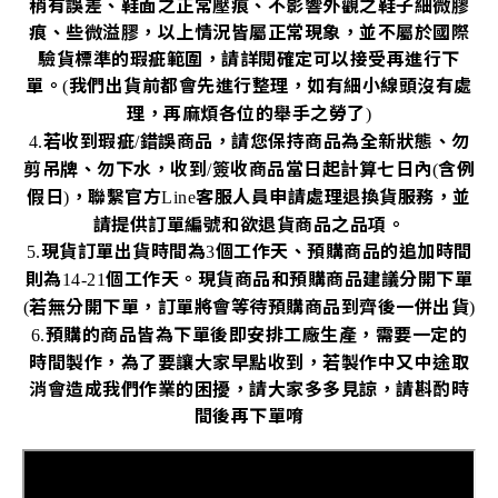
稍有誤差、鞋面之正常壓痕、不影響外觀之鞋子細微膠
痕、些微溢膠，以上情況皆屬正常現象，並不屬於國際
驗貨標準的瑕疵範圍，請詳閱確定可以接受再進行下
單。
我們出貨前都會先進行整理，如有細小線頭沒有處
(
理，再麻煩各位的舉手之勞了
)
若收到瑕疵
錯誤商品，請您保持商品為全新狀態、勿
4.
/
剪吊牌、勿下水，收到
簽收商品當日起計算七日內
含例
/
(
假日
，聯繫官方
客服人員申請處理退換貨服務，並
)
Line
請提供訂單編號和欲退貨商品之品項。
現貨訂單出貨時間為
個工作天、預購商品的追加時間
5.
3
則為
個工作天。現貨商品和預購商品建議分開下單
14-21
若無分開下單，訂單將會等待預購商品到齊後一併出貨
(
)
預購的商品皆為下單後即安排工廠生產，需要一定的
6.
時間製作，為了要讓大家早點收到，若製作中又中途取
消會造成我們作業的困擾，請大家多多見諒，請斟酌時
間後再下單唷