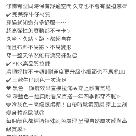
修飾臀型同時保有舒適空間 久穿也不會有壓迫感💯
✔️ 完美彈牛仔材質
穿過就知道有多舒服～～
超高彈性怎麼動都不卡卡✨
久坐、久站、蹲下都超自在
而且布料不易皺、不易變形
穿一整天依然維持漂亮褲型👏
✔️ YKK高品質拉鍊
滑順好拉不卡頓🔒耐穿度更升級小細節也不馬虎👌🏻
✔️ 三款牛仔刷色一次滿足
🖤 黑色－顯瘦效果直接拉滿🔥穿上秒有氣場
💙 深藍色－經典耐看又百搭一年四季都穿不膩✨
🩶冷灰色－高級感爆棚！自帶時髦氛圍感 穿上立刻
變身韓系歐膩😍
每個顏色都經過特殊刷色處理 呈現自然層次感與高
級質感✨