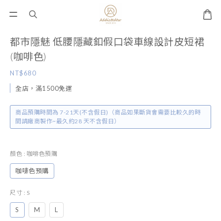
都市隱魅 低腰隱藏釦假口袋車線設計皮短裙
(咖啡色)
NT$680
全店，滿1500免運
商品預購時間為 7-21天(不含假日)（商品如果斷貨會需要比較久的時
間請廠商製作~最久約28 天不含假日）
顏色
: 咖啡色預購
咖啡色預購
尺寸
: S
S
M
L