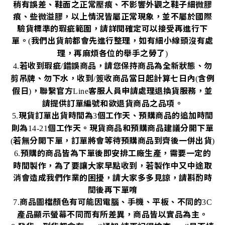
稍有誤差、鞋面之正常壓痕、不影響外觀之鞋子細微膠
痕、些微溢膠，以上情況皆屬正常現象，並不屬於國際
驗貨標準的瑕疵範圍，請詳閱確定可以接受再進行下
單。
我們出貨前都會先進行整理，如有細小線頭沒有處
(
理，再麻煩各位的舉手之勞了
)
若收到瑕疵
錯誤商品，請您保持商品為全新狀態、勿
4.
/
剪吊牌、勿下水，收到
簽收商品當日起計算七日內
含例
/
(
假日
，聯繫官方
客服人員申請處理退換貨服務，並
)
Line
請提供訂單編號和欲退貨商品之品項。
現貨訂單出貨時間為
個工作天、預購商品的追加時間
5.
3
則為
個工作天。現貨商品和預購商品建議分開下單
14-21
若無分開下單，訂單將會等待預購商品到齊後一併出貨
(
)
預購的商品皆為下單後即安排工廠生產，需要一定的
6.
時間製作，為了要讓大家早點收到，若製作中又中途取
消會造成我們作業的困擾，請大家多多見諒，請斟酌時
間後再下單唷
商品圖檔顏色有可能因電腦、手機、平板、不同的
7.
3C
產品顯示螢幕不同而有所差異，商品皆以實品為主。