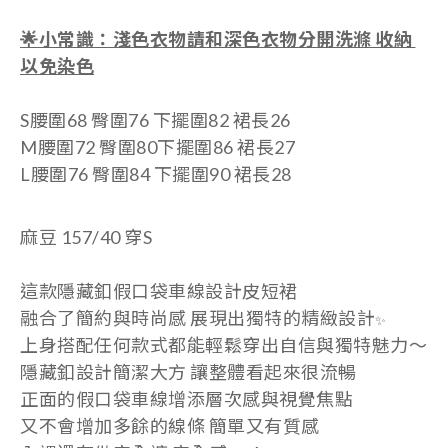
🌟小常識：淺色衣物請和深色衣物分開洗滌 收納
以免染色
S腰圍68 臀圍76 下擺圍82 裙長26
M腰圍72 臀圍80
下擺圍86 裙
長27
L腰圍76 臀圍84
下擺圍90 裙
長28
麻豆 157/40
穿S
這款隱藏釦假口袋車線設計皮短裙
融合了簡約與時尚感 展現出獨特的精緻設計
✨
上身搭配任何款式都能輕鬆穿出自信與獨特魅力～
隱藏釦設計
簡潔大方 讓整體看起來很流暢
正面的假口袋車線
增添層次感與視覺焦點
又不會增加多餘的線條 簡單又有質感