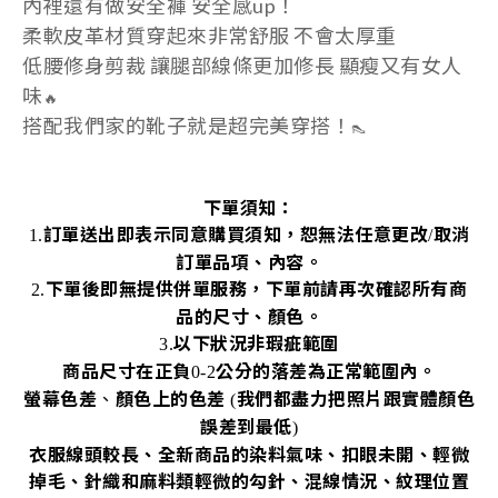
內裡還有做安全褲 安全感up！
柔軟皮革材質
穿起來非常舒服 不會太厚重
低腰
修身剪裁
讓腿部線條更加修長 顯瘦又有女人
味
🔥
搭配我們家的靴子就是超完美穿搭！
👠
下單須知：
訂單送出即表示同意購買須知，恕無法任意更改
取消
1.
/
訂單品項、內容。
下單後即無提供併單服務，下單前請再次確認所有商
2.
品的尺寸、顏色。
以下狀況非瑕疵範圍
3.
商品尺寸在正負
公分的落差為正常範圍內。
0-2
螢幕色差
、
顏色上的色差
我們都盡力把照片跟實體顏色
(
誤差到最低
)
衣服線頭較長、全新商品的染料氣味、扣眼未開、輕微
掉毛、針織和麻料類輕微的勾針、混線情況、紋理位置