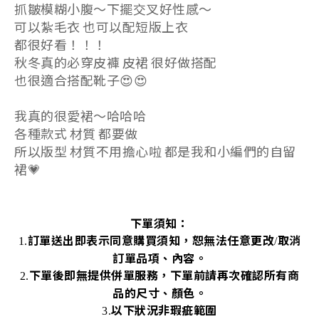
抓皺模糊小腹～下擺交叉好性感～
可以紮毛衣 也可以配短版上衣
都很好看！！！
秋冬真的必穿皮褲 皮裙 很好做搭配
也很適合搭配靴子😍😍
我真的很愛裙～哈哈哈
各種款式 材質 都要做
所以版型 材質不用擔心啦 都是我和小編們的自留
裙💗
下單須知：
訂單送出即表示同意購買須知，恕無法任意更改
取消
1.
/
訂單品項、內容。
下單後即無提供併單服務，下單前請再次確認所有商
2.
品的尺寸、顏色。
以下狀況非瑕疵範圍
3.