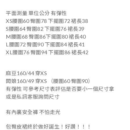
平面測量 單位公分 有彈性
XS腰圍60 臀圍78 下擺圍72 裙長38
S腰圍64 臀圍82 下擺圍76 裙長39
M腰圍68 臀圍86
下擺圍80 裙
長40
L腰圍72 臀圍90
下擺圍84 裙
長41
XL腰圍76 臀圍94
下擺圍86 裙
長42
麻豆160/44 穿XS
闆娘160/49 穿XS （腰圍60 臀圍90）
有彈性 可參考尺寸表評估是否要小一個尺寸拿
或是私訊客服詢問尺寸
有內裏安全褲 不怕走光
包臀皮裙終於做好誕生！好讚！！！