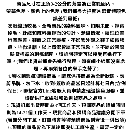
商品尺寸在正負
公分的落差為正常範圍內。
0-2
螢幕色差
、
顏色上的色差
我們都盡力把照片跟實體顏色
(
誤差到最低
)
衣服線頭較長、全新商品的染料氣味、扣眼未開、輕微
掉毛、針織和麻料類輕微的勾針、混線情況、紋理位置
稍有誤差、鞋面之正常壓痕、不影響外觀之鞋子細微膠
痕、些微溢膠，以上情況皆屬正常現象，並不屬於國際
驗貨標準的瑕疵範圍，請詳閱確定可以接受再進行下
單。
我們出貨前都會先進行整理，如有細小線頭沒有處
(
理，再麻煩各位的舉手之勞了
)
若收到瑕疵
錯誤商品，請您保持商品為全新狀態、勿
4.
/
剪吊牌、勿下水，收到
簽收商品當日起計算七日內
含例
/
(
假日
，聯繫官方
客服人員申請處理退換貨服務，並
)
Line
請提供訂單編號和欲退貨商品之品項。
現貨訂單出貨時間為
個工作天、預購商品的追加時間
5.
3
則為
個工作天。現貨商品和預購商品建議分開下單
14-21
若無分開下單，訂單將會等待預購商品到齊後一併出貨
(
)
預購的商品皆為下單後即安排工廠生產，需要一定的
6.