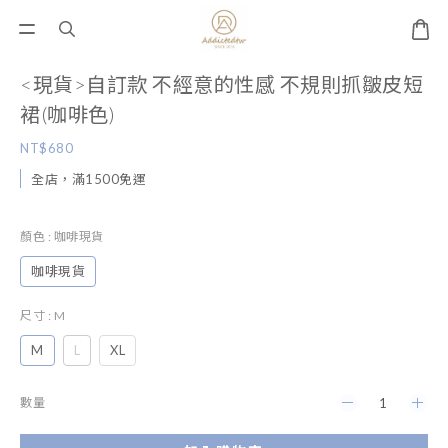
<現貨>自訂款 不經意的性感 不規則抓皺皮短
裙(咖啡色)
NT$680
全店，滿1500免運
顏色
: 咖啡現貨
咖啡現貨
尺寸
: M
M
L
XL
數量