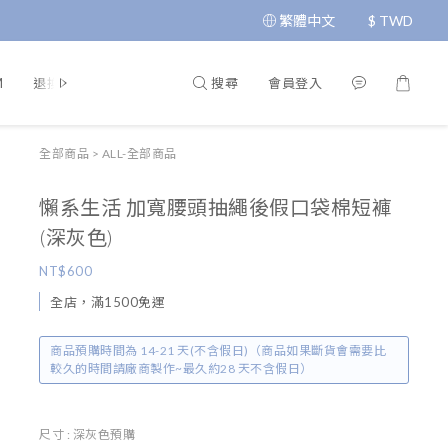
繁體中文
$
TWD
搜尋
會員登入
M
退換貨政策
運送政策
條款與細則
隱私政策
全部商品
>
ALL-全部商品
懶系生活 加寬腰頭抽繩後假口袋棉短褲
(深灰色)
NT$600
全店，滿1500免運
商品預購時間為 14-21 天(不含假日)（商品如果斷貨會需要比
較久的時間請廠商製作~最久約28 天不含假日）
尺寸
: 深灰色預購