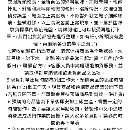
衣服線頭較長、全新商品的染料氣味、扣眼未開、輕微
掉毛、針織和麻料類輕微的勾針、混線情況、紋理位置
稍有誤差、鞋面之正常壓痕、不影響外觀之鞋子細微膠
痕、些微溢膠，以上情況皆屬正常現象，並不屬於國際
驗貨標準的瑕疵範圍，請詳閱確定可以接受再進行下
單。
我們出貨前都會先進行整理，如有細小線頭沒有處
(
理，再麻煩各位的舉手之勞了
)
若收到瑕疵
錯誤商品，請您保持商品為全新狀態、勿
4.
/
剪吊牌、勿下水，收到
簽收商品當日起計算七日內
含例
/
(
假日
，聯繫官方
客服人員申請處理退換貨服務，並
)
Line
請提供訂單編號和欲退貨商品之品項。
現貨訂單出貨時間為
個工作天、預購商品的追加時間
5.
3
則為
個工作天。現貨商品和預購商品建議分開下單
14-21
若無分開下單，訂單將會等待預購商品到齊後一併出貨
(
)
預購的商品皆為下單後即安排工廠生產，需要一定的
6.
時間製作，為了要讓大家早點收到，若製作中又中途取
消會造成我們作業的困擾，請大家多多見諒，請斟酌時
間後再下單唷
商品圖檔顏色有可能因電腦、手機、平板、不同的
7.
3C