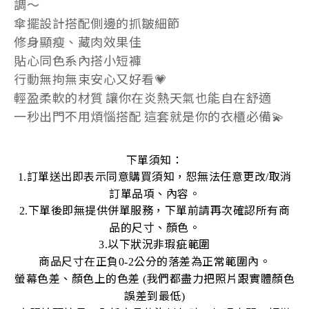
調～
傘擺設計搭配側邊的抓皺細節
修身顯瘦、藏肉效果佳
貼心同色系內搭小短褲
行動無拘無束安心又好看💗
輕盈柔軟的材質 讓你在炎熱天氣也能自在舒適
一秒出門不用煩惱搭配 這套就是你的衣櫃必備💫
下單須知：
訂單送出即表示同意購買須知，恕無法任意更改
取消
1.
/
訂單品項、內容。
下單後即無提供併單服務，下單前請再次確認所有商
2.
品的尺寸、顏色。
以下狀況非瑕疵範圍
3.
商品尺寸在正負
公分的落差為正常範圍內。
0-2
螢幕色差
、
顏色上的色差
我們都盡力把照片跟實體顏色
(
誤差到最低
)