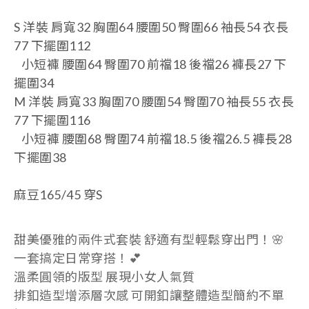
S 洋裝 肩寬32 胸圍64 腰圍50 臀圍66 袖長54 衣長
77 下擺圍112
小短褲 腰圍64
臀圍70
前襠18 後襠26 褲長27 下
擺圍34
M 洋裝 肩寬33 胸圍70 腰圍54 臀圍70 袖長55 衣長
77 下擺圍116
小短褲 腰圍68
臀圍74
前襠18.5 後襠26.5
褲長28
下擺圍38
麻豆165/45 穿S
甜美優雅的兩件式套裝 舒適有型輕鬆穿出門！
🌸
一套搞定日常穿搭！💕
溫柔圓領的版型 展現小女人氣質
排釦造型增添層次感 可開釦讓整體造型簡約不單