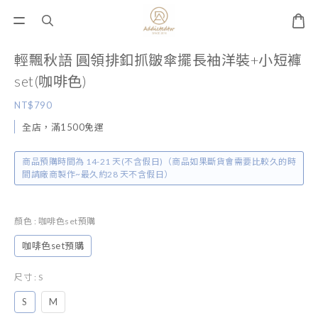
輕飄秋語 圓領排釦抓皺傘擺長袖洋裝+小短褲
set(咖啡色)
NT$790
全店，滿1500免運
商品預購時間為 14-21 天(不含假日)（商品如果斷貨會需要比較久的時
間請廠商製作~最久約28 天不含假日）
顏色
: 咖啡色set預購
咖啡色set預購
尺寸
: S
S
M