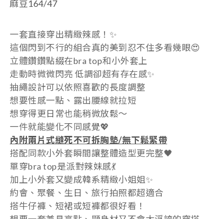
麻豆164/47
一套直接穿出精緻辣感！✨
這個閃到不行的組合真的美到忍不住多看幾眼😍
立體鑽鑽點綴在bra top和小外套上
走動時微微閃亮 低調卻超有存在感✨
抽繩設計可以依照喜歡的長度調整
想要性感一點、露出腰線就拉短
想穿得更日常也能稍微放鬆～
一件就能變化不同感覺💖
內附兩片式縫死不可拆胸墊/無下鬆緊帶
搭配同款小外套瞬間讓整體造型更完整🖤
單穿bra top是派對辣妹感💃
加上小外套又變成韓系精緻小姐姐✨
約會、聚餐、生日、旅行拍照都超適合
搭牛仔褲、短裙或短褲都很好看！