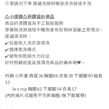
介意請勿下單
建議洗滌時需放洗衣袋或手洗
⚠️小提醒
⚠️
碎鑽設計商品
商品的燙鑽皆為手工黏貼裝飾
穿著與洗滌過程中難免會有些微掉落屬正常情況✨
建議清洗時：
✔️反面放入洗衣袋清洗
✔️選擇柔洗模式
✔️避免烘乾與大力拉扯
好好照顧就能延長漂亮商品的壽命唷🖤✨
均碼 小外套 肩寬36 胸圍86 衣長38 下擺圍90 袖長
55
bra top 胸圍62
下擺圍54 衣
長17
(內附兩片式縫死不可拆胸墊/無下鬆緊帶)