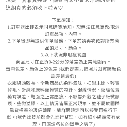
想要一套兼具亮點、顯身材又不會太浮誇的穿搭
這組真的必須收下啦🔥🤍
下單須知：
訂單送出即表示同意購買須知，恕無法任意更改
取消
1.
/
訂單品項、內容。
下單後即無提供併單服務，下單前請再次確認所有商
2.
品的尺寸、顏色。
以下狀況非瑕疵範圍
3.
商品尺寸在正負
公分的落差為正常範圍內。
0-2
螢幕色差
、
顏色上的色差
我們都盡力把照片跟實體顏色
(
誤差到最低
)
衣服線頭較長、全新商品的染料氣味、扣眼未開、輕微
掉毛、針織和麻料類輕微的勾針、混線情況、紋理位置
稍有誤差、鞋面之正常壓痕、不影響外觀之鞋子細微膠
痕、些微溢膠，以上情況皆屬正常現象，並不屬於國際
驗貨標準的瑕疵範圍，請詳閱確定可以接受再進行下
單。
我們出貨前都會先進行整理，如有細小線頭沒有處
(
理，再麻煩各位的舉手之勞了
)