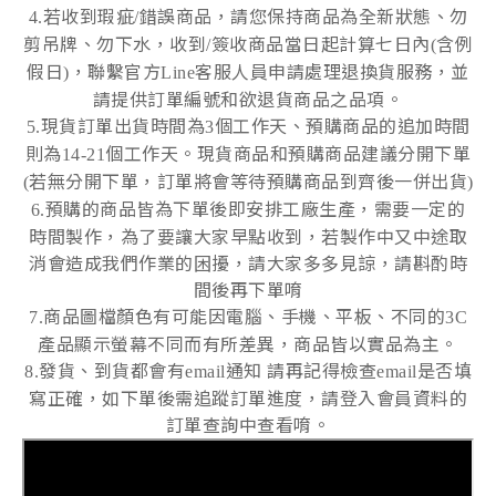
若收到瑕疵
錯誤商品，請您保持商品為全新狀態、勿
4.
/
剪吊牌、勿下水，收到
簽收商品當日起計算七日內
含例
/
(
假日
，聯繫官方
客服人員申請處理退換貨服務，並
)
Line
請提供訂單編號和欲退貨商品之品項。
現貨訂單出貨時間為
個工作天、預購商品的追加時間
5.
3
則為
個工作天。現貨商品和預購商品建議分開下單
14-21
若無分開下單，訂單將會等待預購商品到齊後一併出貨
(
)
預購的商品皆為下單後即安排工廠生產，需要一定的
6.
時間製作，為了要讓大家早點收到，若製作中又中途取
消會造成我們作業的困擾，請大家多多見諒，請斟酌時
間後再下單唷
商品圖檔顏色有可能因電腦、手機、平板、不同的
7.
3C
產品顯示螢幕不同而有所差異，商品皆以實品為主。
發貨、到貨都會有
通知
請再記得檢查
是否填
8.
email
email
寫正確，如下單後需追蹤訂單進度，請登入會員資料的
訂單查詢中查看唷。