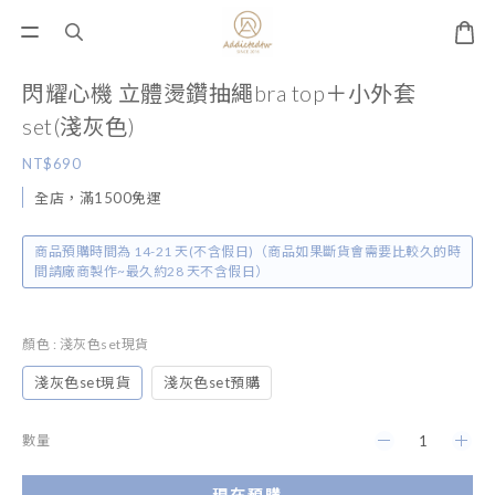
閃耀心機 立體燙鑽抽繩bra top＋小外套
set(淺灰色)
NT$690
全店，滿1500免運
商品預購時間為 14-21 天(不含假日)（商品如果斷貨會需要比較久的時
間請廠商製作~最久約28 天不含假日）
顏色
: 淺灰色set現貨
淺灰色set現貨
淺灰色set預購
數量
現在預購