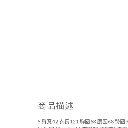
商品描述
S
肩寬42 衣長121 胸圍68 腰圍68 臀圍9