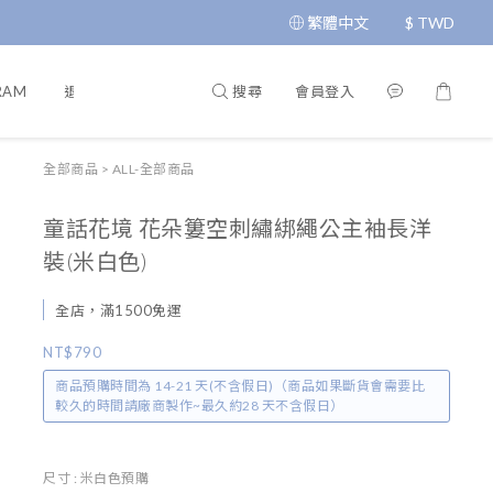
繁體中文
$
TWD
搜尋
會員登入
RAM
退換貨政策
運送政策
條款與細則
隱私政策
全部商品
>
ALL-全部商品
童話花境 花朵簍空刺繡綁繩公主袖長洋
裝(米白色)
全店，滿1500免運
NT$790
商品預購時間為 14-21 天(不含假日)（商品如果斷貨會需要比
較久的時間請廠商製作~最久約28 天不含假日）
尺寸
: 米白色預購