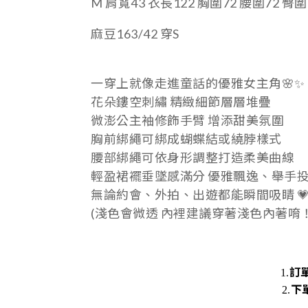
M
肩寬43 衣長122 胸圍72 腰圍72 臀圍
麻豆163/42 穿S
一穿上就像走進童話的優雅女主角🌸✨
花朵鏤空刺繡 精緻細節層層堆疊
微澎公主袖修飾手臂 增添甜美氛圍
胸前綁繩可綁成蝴蝶結或繞脖樣式
腰部綁繩可依身形調整打造柔美曲線
輕盈裙襬垂墜感滿分 優雅飄逸、舉手
無論約會、外拍、出遊都能瞬間吸睛 
(淺色會微透 內裡建議穿著淺色內著唷！
訂
1.
下
2.