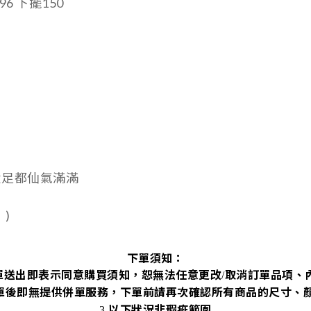
96 下擺150
投足都仙氣滿滿

)
下單須知：
單送出即表示同意購買須知，恕無法任意更改
取消訂單品項、
/
單後即無提供併單服務，下單前請再次確認所有商品的尺寸、
以下狀況非瑕疵範圍
3.