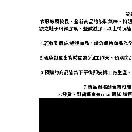
螢
衣服線頭較長、全新商品的染料氣味、扣
觀之鞋子細微膠痕、些微溢膠，以上情況皆
若收到瑕疵
錯誤商品，請您保持商品為
4.
/
現貨訂單出貨時間為
個工作天、預購商
5.
3
預購的商品皆為下單後即安排工廠生產，
6.
商品圖檔顏色有可能
7.
發貨、到貨都會有
通知
請
8.
email