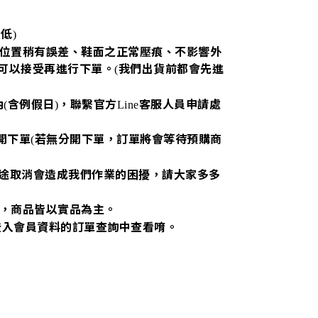
最低
)
位置稍有誤差、鞋面之正常壓痕、不影響外
可以接受再進行下單。
我們出貨前都會先進
(
內
含例假日
，聯繫官方
客服人員申請處
(
)
Line
開下單
若無分開下單，訂單將會等待預購商
(
途取消會造成我們作業的困擾，請大家多多
，商品皆以實品為主。
登入會員資料的訂單查詢中查看唷。