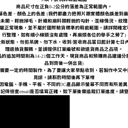
商品尺寸在正負
公分的落差為正常範圍內。
0-2
幕色差
、
顏色上的色差
我們都盡力把照片跟實體顏色誤差到
(
眼未開、輕微掉毛、針織和麻料類輕微的勾針、混線情況、紋理
屬正常現象，並不屬於國際驗貨標準的瑕疵範圍，請詳閱確定
行整理，如有細小線頭沒有處理，再麻煩各位的舉手之勞了
)
全新狀態、勿剪吊牌、勿下水，收到
簽收商品當日起計算七日
/
理退換貨服務，並請提供訂單編號和欲退貨商品之品項。
品的追加時間則為
個工作天。現貨商品和預購商品建議分
14-21
品到齊後一併出貨
)
需要一定的時間製作，為了要讓大家早點收到，若製作中又中
見諒，請斟酌時間後再下單唷
因電腦、手機、平板、不同的
產品顯示螢幕不同而有所差異
3C
再記得檢查
是否填寫正確，如下單後需追蹤訂單進度，請
email