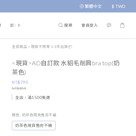
繁體中文
$
TWD
搜尋
會員登入
M
退換貨政策
運送政策
條款與細則
隱私政策
全部商品
>
現貨不用等 1-3天出貨📦
<現貨>AD自訂款 水貂毛削肩bra top(奶
茶色)
NT$790
NT$850
全店，滿1500免運
顏色
: 奶茶色現貨售完不補
奶茶色現貨售完不補