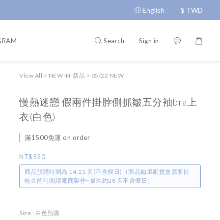
English
$
TWD
Search
Sign in
GRAM
Return Policy
Delivery Policy
Terms and Condition
View All
>
NEW IN-新品
>
05/22 NEW
慢熱迷戀 假兩件掛脖側抓皺五分袖bra上
衣(白色)
滿1500免運 on order
NT$520
商品預購時間為 14-21 天(不含假日)（商品如果斷貨會需要比
較久的時間請廠商製作~最久約28 天不含假日）
Size
: 白色預購