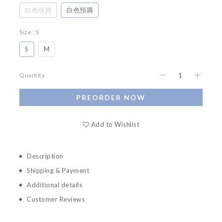
白色現貨
白色預購
Size
: S
S
M
Quantity
PREORDER NOW
Add to Wishlist
Description
Shipping & Payment
Additional details
Customer Reviews