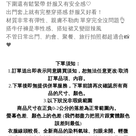
下圍還有鬆緊帶 舒服又有安全感🤍
出門套上就有完整穿搭感 舒服又好看！
材質非常有彈性、親膚不勒肉 單穿完全沒問題👌
搭牛仔褲是率性感、搭短裙又變甜辣風
不管日常出門、約會、聚餐、旅行拍照都超適合📸
🖤
下單須知：
訂單送出即表示同意購買須知，恕無法任意更改
取消
1.
/
訂單品項、內容。
下單後即無提供併單服務，下單前請再次確認所有商
2.
品的尺寸、顏色。
以下狀況非瑕疵範圍
3.
商品尺寸在正負
公分的落差為正常範圍內。
0-2
螢幕色差
、
顏色上的色差
我們都盡力把照片跟實體顏色
(
誤差到最低
)
衣服線頭較長、全新商品的染料氣味、扣眼未開、輕微