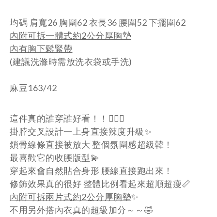
均碼 肩寬26 胸圍62 衣長36 腰圍52 下擺圍62
內附可拆一體式約2公分厚胸墊
內有胸下鬆緊帶
(建議洗滌時需放洗衣袋或手洗)
麻豆163/42
這件真的誰穿誰好看！！😮‍💨🖤
掛脖交叉設計一上身直接辣度升級✨
鎖骨線條直接被放大 整個氛圍感超級韓！
最喜歡它的收腰版型💫
穿起來會自然貼合身形 腰線直接跑出來！
修飾效果真的很好 整體比例看起來超順超瘦📏
內附可拆兩片式約2公分厚胸墊
✨
不用另外搭內衣真的超級加分～～🤣