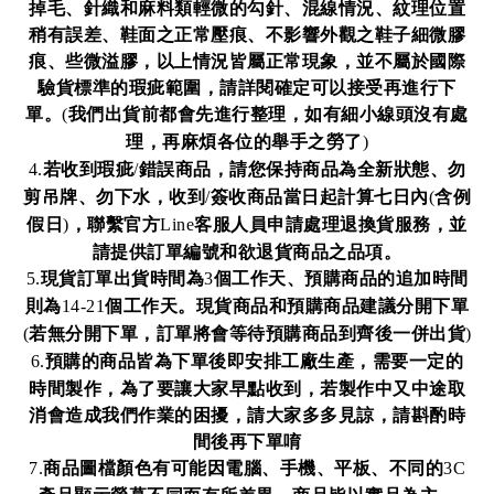
掉毛、針織和麻料類輕微的勾針、混線情況、紋理位置
稍有誤差、鞋面之正常壓痕、不影響外觀之鞋子細微膠
痕、些微溢膠，以上情況皆屬正常現象，並不屬於國際
驗貨標準的瑕疵範圍，請詳閱確定可以接受再進行下
單。
我們出貨前都會先進行整理，如有細小線頭沒有處
(
理，再麻煩各位的舉手之勞了
)
若收到瑕疵
錯誤商品，請您保持商品為全新狀態、勿
4.
/
剪吊牌、勿下水，收到
簽收商品當日起計算七日內
含例
/
(
假日
，聯繫官方
客服人員申請處理退換貨服務，並
)
Line
請提供訂單編號和欲退貨商品之品項。
現貨訂單出貨時間為
個工作天、預購商品的追加時間
5.
3
則為
個工作天。現貨商品和預購商品建議分開下單
14-21
若無分開下單，訂單將會等待預購商品到齊後一併出貨
(
)
預購的商品皆為下單後即安排工廠生產，需要一定的
6.
時間製作，為了要讓大家早點收到，若製作中又中途取
消會造成我們作業的困擾，請大家多多見諒，請斟酌時
間後再下單唷
商品圖檔顏色有可能因電腦、手機、平板、不同的
7.
3C