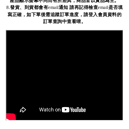
產品顯示螢幕不同而有所差異，商品皆以實品為主。
發貨、到貨都會有
通知
請再記得檢查
是否填
8.
email
email
寫正確，如下單後需追蹤訂單進度，請登入會員資料的
訂單查詢中查看唷。