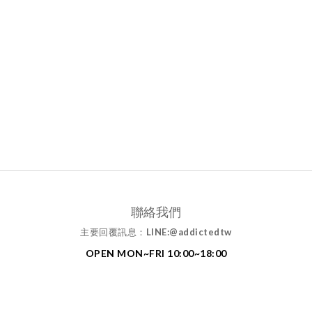
聯絡我們
主要回覆訊息：
LINE:@addictedtw
OPEN MON~FRI 10:00~18:00
MAIL: addictedtw1994@gmail.com