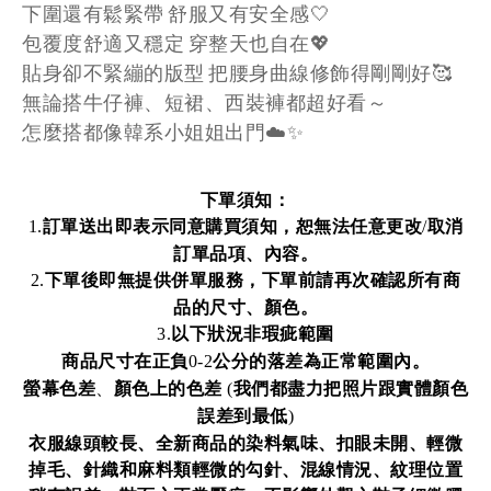
下圍還有鬆緊帶 舒服又有安全感🤍
包覆度舒適又穩定 穿整天也自在💖
貼身卻不緊繃的版型 把腰身曲線修飾得剛剛好🥰
無論搭牛仔褲、短裙、西裝褲都超好看～
怎麼搭都像韓系小姐姐出門☁️✨
下單須知：
訂單送出即表示同意購買須知，恕無法任意更改
取消
1.
/
訂單品項、內容。
下單後即無提供併單服務，下單前請再次確認所有商
2.
品的尺寸、顏色。
以下狀況非瑕疵範圍
3.
商品尺寸在正負
公分的落差為正常範圍內。
0-2
螢幕色差
、
顏色上的色差
我們都盡力把照片跟實體顏色
(
誤差到最低
)
衣服線頭較長、全新商品的染料氣味、扣眼未開、輕微
掉毛、針織和麻料類輕微的勾針、混線情況、紋理位置