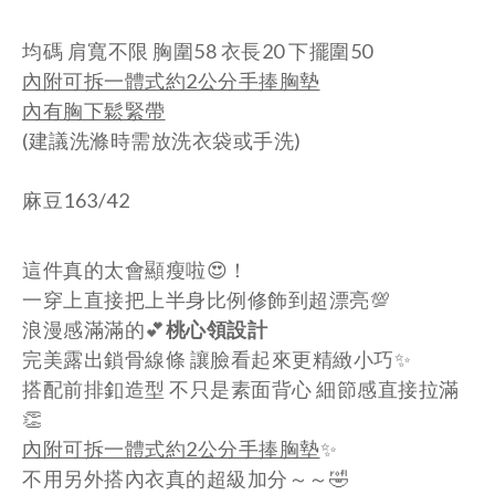
均碼 肩寬不限 胸圍58 衣長20 下擺圍50
內附可拆一體式約2公分手捧胸墊
內有胸下鬆緊帶
(建議洗滌時需放洗衣袋或手洗)
麻豆163/42
這件真的太會顯瘦啦😍！
一穿上直接把上半身比例修飾到超漂亮💯
浪漫感滿滿的💕
桃心領設計
完美露出鎖骨線條 讓臉看起來更精緻小巧✨
搭配前排釦造型 不只是素面背心 細節感直接拉滿
👏
內附可拆一體式約2公分手捧胸墊
✨
不用另外搭內衣真的超級加分～～🤣