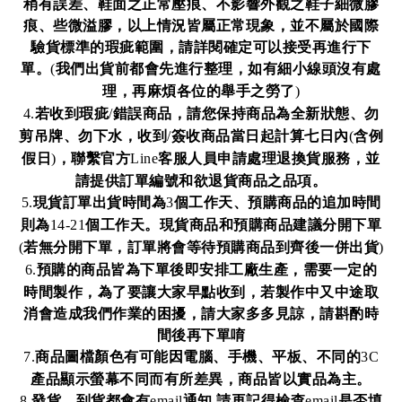
稍有誤差、鞋面之正常壓痕、不影響外觀之鞋子細微膠
痕、些微溢膠，以上情況皆屬正常現象，並不屬於國際
驗貨標準的瑕疵範圍，請詳閱確定可以接受再進行下
單。
我們出貨前都會先進行整理，如有細小線頭沒有處
(
理，再麻煩各位的舉手之勞了
)
若收到瑕疵
錯誤商品，請您保持商品為全新狀態、勿
4.
/
剪吊牌、勿下水，收到
簽收商品當日起計算七日內
含例
/
(
假日
，聯繫官方
客服人員申請處理退換貨服務，並
)
Line
請提供訂單編號和欲退貨商品之品項。
現貨訂單出貨時間為
個工作天、預購商品的追加時間
5.
3
則為
個工作天。現貨商品和預購商品建議分開下單
14-21
若無分開下單，訂單將會等待預購商品到齊後一併出貨
(
)
預購的商品皆為下單後即安排工廠生產，需要一定的
6.
時間製作，為了要讓大家早點收到，若製作中又中途取
消會造成我們作業的困擾，請大家多多見諒，請斟酌時
間後再下單唷
商品圖檔顏色有可能因電腦、手機、平板、不同的
7.
3C
產品顯示螢幕不同而有所差異，商品皆以實品為主。
發貨、到貨都會有
通知
請再記得檢查
是否填
8.
email
email