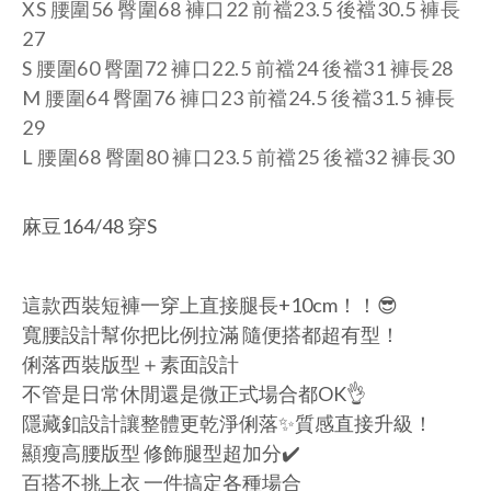
XS 腰圍56
臀圍68
褲口
22 前襠23.5 後襠30.5
褲長
27
S 腰圍60
臀圍72
褲口
22.5 前襠24 後襠31
褲長28
M 腰圍64
臀圍76
褲口
23 前襠24.5 後襠31.5
褲長
29
L 腰圍68 臀圍80
褲口
23.5 前襠25 後襠32 褲長30
麻豆164/48 穿S
這款西裝短褲一穿上直接腿長+10cm！！😎
寬腰設計幫你把比例拉滿 隨便搭都超有型！
俐落西裝版型＋素面設計
不管是日常休閒還是微正式場合都OK👌
隱藏釦設計讓整體更乾淨俐落✨質感直接升級！
顯瘦高腰版型 修飾腿型超加分✔️
百搭不挑上衣 一件搞定各種場合