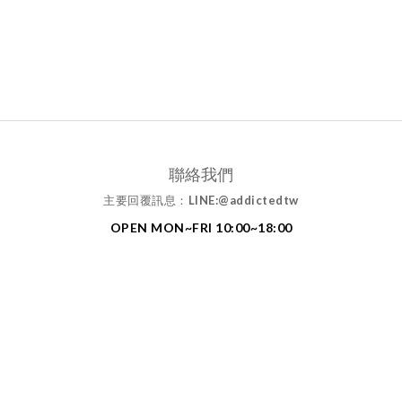
聯絡我們
主要回覆訊息：
LINE:@addictedtw
OPEN MON~FRI 10:00~18:00
MAIL: addictedtw1994@gmail.com