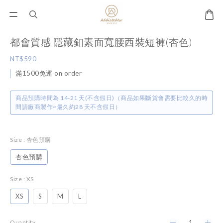
都會質感 隱藏釦素面寬腰西裝短褲(杏色)
NT$590
滿1500免運 on order
商品預購時間為 14-21 天(不含假日)（商品如果斷貨會需要比較久的時
間請廠商製作~最久約28 天不含假日）
Size
: 杏色預購
杏色預購
Size
: XS
XS
S
M
L
Quantity