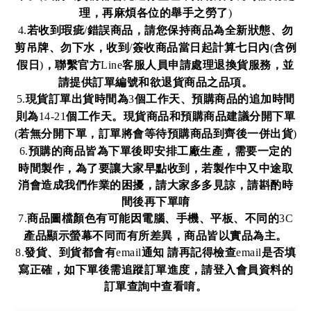
理，再麻煩各位的舉手之勞了
)
若收到瑕疵
錯誤商品，請您保持商品為全新狀態、勿
4.
/
剪吊牌、勿下水，收到
簽收商品當日起計算七日內
含例
/
(
假日
，聯繫官方
客服人員申請處理退換貨服務，並
)
Line
請提供訂單編號和欲退貨商品之品項。
現貨訂單出貨時間為
個工作天、預購商品的追加時間
5.
3
則為
個工作天。現貨商品和預購商品建議分開下單
14-21
若無分開下單，訂單將會等待預購商品到齊後一併出貨
(
)
預購的商品皆為下單後即安排工廠生產，需要一定的
6.
時間製作，為了要讓大家早點收到，若製作中又中途取
消會造成我們作業的困擾，請大家多多見諒，請斟酌時
間後再下單唷
商品圖檔顏色有可能因電腦、手機、平板、不同的
7.
3C
產品顯示螢幕不同而有所差異，商品皆以實品為主。
發貨、到貨都會有
通知
請再記得檢查
是否填
8.
email
email
寫正確，如下單後需追蹤訂單進度，請登入會員資料的
訂單查詢中查看唷。