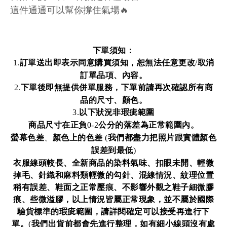
這件通通可以幫你撐住氣場🔥
下單須知：
訂單送出即表示同意購買須知，恕無法任意更改
取消
1.
/
訂單品項、內容。
下單後即無提供併單服務，下單前請再次確認所有商
2.
品的尺寸、顏色。
以下狀況非瑕疵範圍
3.
商品尺寸在正負
公分的落差為正常範圍內。
0-2
螢幕色差
、
顏色上的色差
我們都盡力把照片跟實體顏色
(
誤差到最低
)
衣服線頭較長、全新商品的染料氣味、扣眼未開、輕微
掉毛、針織和麻料類輕微的勾針、混線情況、紋理位置
稍有誤差、鞋面之正常壓痕、不影響外觀之鞋子細微膠
痕、些微溢膠，以上情況皆屬正常現象，並不屬於國際
驗貨標準的瑕疵範圍，請詳閱確定可以接受再進行下
單。
我們出貨前都會先進行整理，如有細小線頭沒有處
(