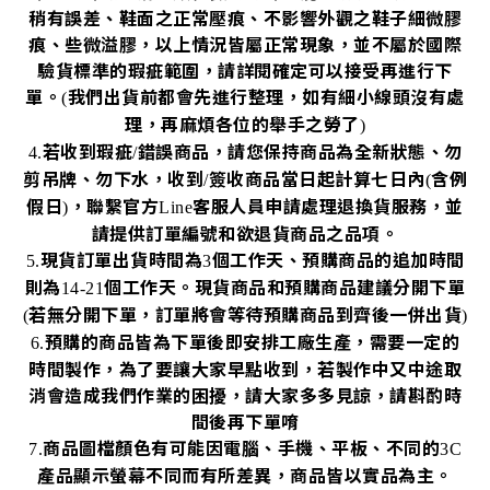
稍有誤差、鞋面之正常壓痕、不影響外觀之鞋子細微膠
痕、些微溢膠，以上情況皆屬正常現象，並不屬於國際
驗貨標準的瑕疵範圍，請詳閱確定可以接受再進行下
單。
我們出貨前都會先進行整理，如有細小線頭沒有處
(
理，再麻煩各位的舉手之勞了
)
若收到瑕疵
錯誤商品，請您保持商品為全新狀態、勿
4.
/
剪吊牌、勿下水，收到
簽收商品當日起計算七日內
含例
/
(
假日
，聯繫官方
客服人員申請處理退換貨服務，並
)
Line
請提供訂單編號和欲退貨商品之品項。
現貨訂單出貨時間為
個工作天、預購商品的追加時間
5.
3
則為
個工作天。現貨商品和預購商品建議分開下單
14-21
若無分開下單，訂單將會等待預購商品到齊後一併出貨
(
)
預購的商品皆為下單後即安排工廠生產，需要一定的
6.
時間製作，為了要讓大家早點收到，若製作中又中途取
消會造成我們作業的困擾，請大家多多見諒，請斟酌時
間後再下單唷
商品圖檔顏色有可能因電腦、手機、平板、不同的
7.
3C
產品顯示螢幕不同而有所差異，商品皆以實品為主。