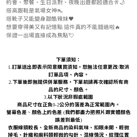
約會、聚餐、生日派對、夜晚出遊都超適合🥂🌙
搭高跟鞋是氣場女神👠
搭靴子又能變身甜酷辣妹🖤
想要穿得美又有記憶點 這件真的不能錯過啦🔥
保證一出場直接成為焦點💘
下單須知：
訂單送出即表示同意購買須知，恕無法任意更改
取消
1.
/
訂單品項、內容。
下單後即無提供併單服務，下單前請再次確認所有商
2.
品的尺寸、顏色。
以下狀況非瑕疵範圍
3.
商品尺寸在正負
公分的落差為正常範圍內。
0-2
螢幕色差
、
顏色上的色差
我們都盡力把照片跟實體顏色
(
誤差到最低
)
衣服線頭較長、全新商品的染料氣味、扣眼未開、輕微
掉毛、針織和麻料類輕微的勾針、混線情況、紋理位置