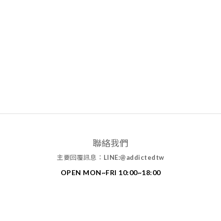
聯絡我們
主要回覆訊息：
LINE:@addictedtw
OPEN MON~FRI 10:00~18:00
MAIL: addictedtw1994@gmail.com