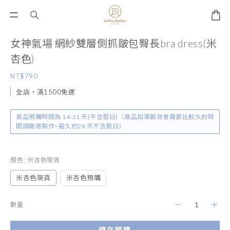
女神氣場 網紗雙層側抓皺包臀長bra dress(米
杏色)
NT$790
全店，滿1500免運
商品預購時間為 14-21 天(不含假日)（商品如果斷貨會需要比較久的時
間請廠商製作~最久約28 天不含假日）
顏色
: 米杏色現貨
米杏色現貨
米杏色預購
數量
現在預購