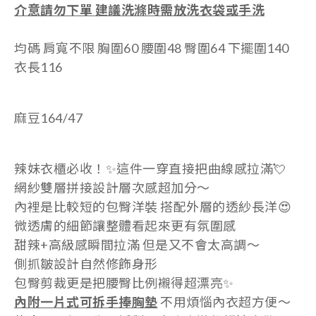
介意請勿下單
建議洗滌時需放洗衣袋或手洗
均碼 肩寬不限 胸圍60 腰圍48 臀圍64 下擺圍140
衣
長116
麻豆164/47
辣妹衣櫃必收！✨這件一穿直接把曲線感拉滿💘
網紗雙層拼接設計層次感超加分～
內裡是比較短的包臀洋裝 搭配外層的透紗長洋😍
微透膚的細節讓整體看起來更有氛圍感
甜辣+高級感瞬間拉滿 但是又不會太高調～
側抓皺設計自然修飾身形
包臀剪裁更是把腰臀比例襯得超漂亮✨
內附一片式可拆手捧胸墊
不用煩惱內衣超方便～