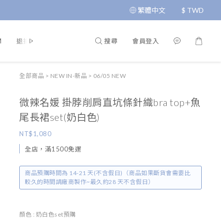
繁體中文
$
TWD
搜尋
會員登入
M
退換貨政策
運送政策
條款與細則
隱私政策
全部商品
>
NEW IN-新品
>
06/05 NEW
微辣名媛 掛脖削肩直坑條針織bra top+魚
尾長裙set(奶白色)
NT$1,080
全店，滿1500免運
商品預購時間為 14-21 天(不含假日)（商品如果斷貨會需要比
較久的時間請廠商製作~最久約28 天不含假日）
顏色
: 奶白色set預購