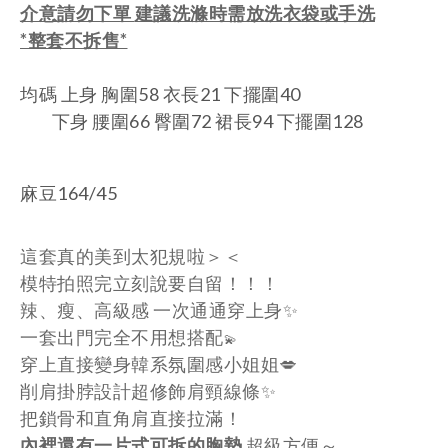
介意請勿下單
建議洗滌時需放洗衣袋或手洗
*整套不拆售*
均碼 上身 胸圍58 衣長21 下擺圍40
下身 腰圍66
臀圍72
裙長94 下擺圍128
麻豆164/45
這套真的美到太犯規啦＞＜
模特拍照完立刻說要自留！！！
辣、瘦、高級感 一次通通穿上身✨
一套出門完全不用想搭配
💫
穿上直接變身韓系氛圍感小姐姐💋
削肩掛脖設計超修飾肩頸線條✨
把鎖骨和直角肩直接拉滿！
內裡還有一片式可拆的胸墊
超級方便～