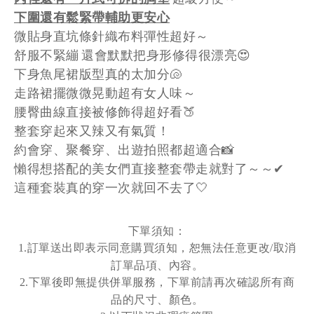
下圍還有鬆緊帶輔助更安心
微貼身直坑條針織布料彈性超好～
舒服不緊繃 還會默默把身形修得很漂亮😍
下身魚尾裙版型真的太加分🐚
走路裙擺微微晃動超有女人味～
腰臀曲線直接被修飾得超好看🍑
整套穿起來又辣又有氣質！
約會穿、聚餐穿、出遊拍照都超適合📸
懶得想搭配的美女們直接整套帶走就對了～～✔
這種套裝真的穿一次就回不去了🤍
下單須知：
訂單送出即表示同意購買須知，恕無法任意更改
取消
1.
/
訂單品項、內容。
下單後即無提供併單服務，下單前請再次確認所有商
2.
品的尺寸、顏色。