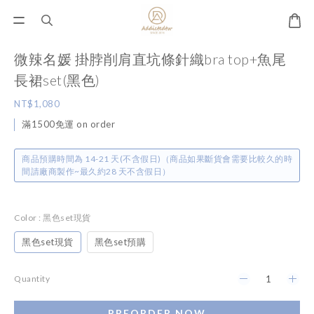
微辣名媛 掛脖削肩直坑條針織bra top+魚尾
長裙set(黑色)
NT$1,080
滿1500免運 on order
商品預購時間為 14-21 天(不含假日)（商品如果斷貨會需要比較久的時
間請廠商製作~最久約28 天不含假日）
Color
: 黑色set現貨
黑色set現貨
黑色set預購
Quantity
PREORDER NOW