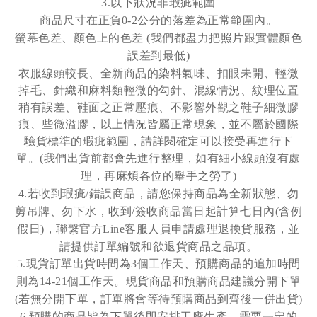
以下狀況非瑕疵範圍
3.
商品尺寸在正負
公分的落差為正常範圍內。
0-2
螢幕色差
、
顏色上的色差
我們都盡力把照片跟實體顏色
(
誤差到最低
)
衣服線頭較長、全新商品的染料氣味、扣眼未開、輕微
掉毛、針織和麻料類輕微的勾針、混線情況、紋理位置
稍有誤差、鞋面之正常壓痕、不影響外觀之鞋子細微膠
痕、些微溢膠，以上情況皆屬正常現象，並不屬於國際
驗貨標準的瑕疵範圍，請詳閱確定可以接受再進行下
單。
我們出貨前都會先進行整理，如有細小線頭沒有處
(
理，再麻煩各位的舉手之勞了
)
若收到瑕疵
錯誤商品，請您保持商品為全新狀態、勿
4.
/
剪吊牌、勿下水，收到
簽收商品當日起計算七日內
含例
/
(
假日
，聯繫官方
客服人員申請處理退換貨服務，並
)
Line
請提供訂單編號和欲退貨商品之品項。
現貨訂單出貨時間為
個工作天、預購商品的追加時間
5.
3
則為
個工作天。現貨商品和預購商品建議分開下單
14-21
若無分開下單，訂單將會等待預購商品到齊後一併出貨
(
)
預購的商品皆為下單後即安排工廠生產，需要一定的
6.