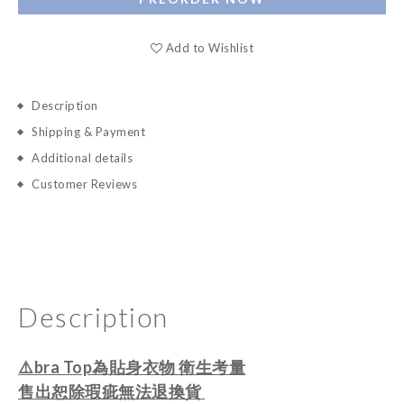
Add to Wishlist
Description
Shipping & Payment
Additional details
Customer Reviews
Description
⚠️bra Top為貼身衣物 衛生考量
售出恕除瑕疵
無法退換貨