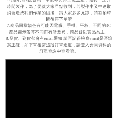
時間製作，為了要讓大家早點收到，若製作中又中途取
消會造成我們作業的困擾，請大家多多見諒，請斟酌時
間後再下單唷
商品圖檔顏色有可能因電腦、手機、平板、不同的
7.
3C
產品顯示螢幕不同而有所差異，商品皆以實品為主。
發貨、到貨都會有
通知
請再記得檢查
是否填
8.
email
email
寫正確，如下單後需追蹤訂單進度，請登入會員資料的
訂單查詢中查看唷。