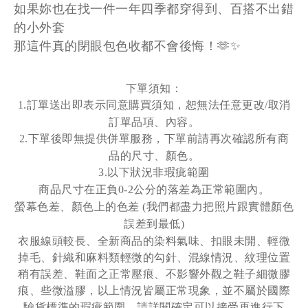
如果妳也在找一件一年四季都穿得到、百搭不出錯
的小外套
那這件真的閉眼包色收都不會後悔！🫶✨
下單須知：
訂單送出即表示同意購買須知，恕無法任意更改
取消
1.
/
訂單品項、內容。
下單後即無提供併單服務，下單前請再次確認所有商
2.
品的尺寸、顏色。
以下狀況非瑕疵範圍
3.
商品尺寸在正負
公分的落差為正常範圍內。
0-2
螢幕色差
、
顏色上的色差
我們都盡力把照片跟實體顏色
(
誤差到最低
)
衣服線頭較長、全新商品的染料氣味、扣眼未開、輕微
掉毛、針織和麻料類輕微的勾針、混線情況、紋理位置
稍有誤差、鞋面之正常壓痕、不影響外觀之鞋子細微膠
痕、些微溢膠，以上情況皆屬正常現象，並不屬於國際
驗貨標準的瑕疵範圍，請詳閱確定可以接受再進行下