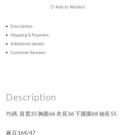
Add to Wishlist
Description
Shipping & Payment
Additional details
Customer Reviews
Description
均碼 肩寬35 胸圍66 衣長36 下擺圍68 袖長55
麻豆164/47