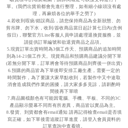
單。
我們出貨前都會先進行整理，如有細小線頭沒有處
(
理，再麻煩各位的舉手之勞了
)
若收到瑕疵
錯誤商品，請您保持商品為全新狀態、勿
4.
/
剪吊牌、勿下水，收到
簽收商品當日起計算七日內
含例
/
(
假日
，聯繫官方
客服人員申請處理退換貨服務，並
)
Line
請提供訂單編號和欲退貨商品之品項。
現貨訂單出貨時間為
個工作天、預購商品的追加時間
5.
3
則為
個工作天。現貨商品和預購商品建議分開下單
14-21
若無分開下單，訂單將會等待預購商品到齊後一併出貨
(
)
預購的商品皆為下單後即安排工廠生產，需要一定的
6.
時間製作，為了要讓大家早點收到，若製作中又中途取
消會造成我們作業的困擾，請大家多多見諒，請斟酌時
間後再下單唷
商品圖檔顏色有可能因電腦、手機、平板、不同的
7.
3C
產品顯示螢幕不同而有所差異，商品皆以實品為主。
發貨、到貨都會有
通知
請再記得檢查
是否填
8.
email
email
寫正確，如下單後需追蹤訂單進度，請登入會員資料的
訂單查詢中查看唷。