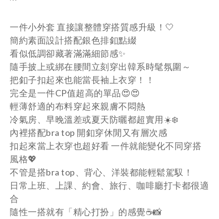
一件小外套 直接讓整體穿搭質感升級！🤍
簡約素面設計搭配銀色排釦點綴
看似低調卻藏著滿滿細節感✨
隨手披上或綁在腰間立刻穿出韓系時髦氛圍～
把釦子扣起來也能當長袖上衣穿！！
完全是一件CP值超高的單品😍😍
輕薄舒適的布料穿起來親膚不悶熱
冷氣房、早晚溫差或夏天防曬都超實用☀️❄️
內裡搭配bra top 開釦穿休閒又有層次感
扣起來當上衣穿也超好看 一件就能變化不同穿搭
風格💖
不管是搭bra top、背心、洋裝都能輕鬆駕馭！
日常上班、上課、約會、旅行、咖啡廳打卡都很適
合
隨性一搭就有「精心打扮」的感覺☕📸