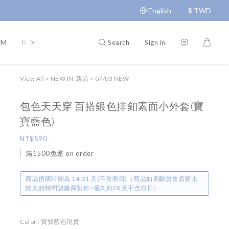
English
$
TWD
Search
Sign in
AM
Return Policy
Delivery Policy
Terms and Conditions
View All
>
NEW IN-新品
>
07/03 NEW
包色天天穿 百搭銀色排釦素面小外套(寶
寶藍色)
NT$590
滿1500免運 on order
商品預購時間為 14-21 天(不含假日)（商品如果斷貨會需要比
較久的時間請廠商製作~最久約28 天不含假日）
Color
: 寶寶藍色現貨