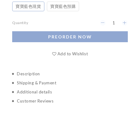
寶寶藍色現貨
寶寶藍色預購
Quantity
PREORDER NOW
Add to Wishlist
Description
Shipping & Payment
Additional details
Customer Reviews