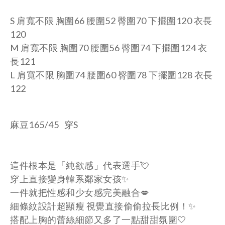
S 肩寬不限 胸圍66 腰圍52 臀圍70 下擺圍120 衣
長
120
M 肩寬不限 胸圍70 腰圍56 臀圍74 下擺圍124 衣
長121
L 肩寬不限 胸圍74 腰圍60 臀圍78 下擺圍128 衣
長
122
麻豆165/45 穿S
這件根本是「純欲感」代表選手💘
穿上直接變身韓系鄰家女孩✨
一件就把性感和少女感完美融合💋
細條紋設計超顯瘦 視覺直接偷偷拉長比例！✨
搭配上胸的蕾絲細節又多了一點甜甜氛圍🤍