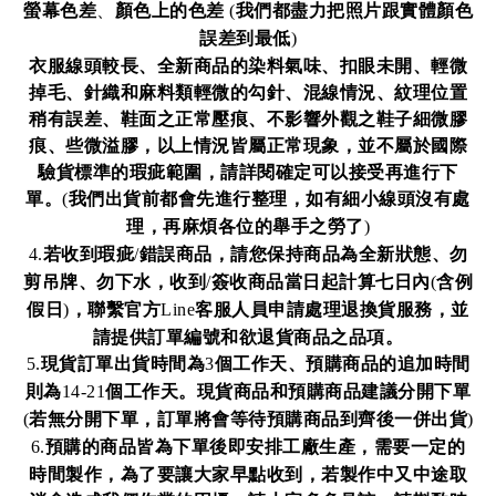
螢幕色差
、
顏色上的色差
我們都盡力把照片跟實體顏色
(
誤差到最低
)
衣服線頭較長、全新商品的染料氣味、扣眼未開、輕微
掉毛、針織和麻料類輕微的勾針、混線情況、紋理位置
稍有誤差、鞋面之正常壓痕、不影響外觀之鞋子細微膠
痕、些微溢膠，以上情況皆屬正常現象，並不屬於國際
驗貨標準的瑕疵範圍，請詳閱確定可以接受再進行下
單。
我們出貨前都會先進行整理，如有細小線頭沒有處
(
理，再麻煩各位的舉手之勞了
)
若收到瑕疵
錯誤商品，請您保持商品為全新狀態、勿
4.
/
剪吊牌、勿下水，收到
簽收商品當日起計算七日內
含例
/
(
假日
，聯繫官方
客服人員申請處理退換貨服務，並
)
Line
請提供訂單編號和欲退貨商品之品項。
現貨訂單出貨時間為
個工作天、預購商品的追加時間
5.
3
則為
個工作天。現貨商品和預購商品建議分開下單
14-21
若無分開下單，訂單將會等待預購商品到齊後一併出貨
(
)
預購的商品皆為下單後即安排工廠生產，需要一定的
6.
時間製作，為了要讓大家早點收到，若製作中又中途取