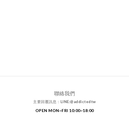
聯絡我們
主要回覆訊息：
LINE:@addictedtw
OPEN MON~FRI 10:00~18:00
MAIL: addictedtw1994@gmail.com