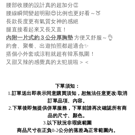
腰部收腰的設計真的超加分👏
腰線瞬間變超明顯😍比例也更好看～🍑
長款長度更有氣質女神的感絕
腿直接看起來又長又直！
內附一片式約３公分厚胸墊
方便又舒服～👌
約會、聚餐、出遊拍照都超適合✨
搭個小外套或涼鞋就超有韓系氛圍！
又甜又辣的感覺真的太犯規啦＞＜
下單須知：
訂單送出即表示同意購買須知，恕無法任意更改
取消
1.
/
訂單品項、內容。
下單後即無提供併單服務，下單前請再次確認所有商
2.
品的尺寸、顏色。
以下狀況非瑕疵範圍
3.
商品尺寸在正負
公分的落差為正常範圍內。
0-2