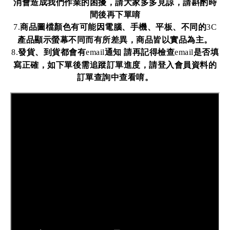
消會造成我們作業的困擾，請大家多多見諒，請斟酌時
間後再下單唷
商品圖檔顏色有可能因電腦、手機、平板、不同的
7.
3C
產品顯示螢幕不同而有所差異，商品皆以實品為主。
發貨、到貨都會有
通知
請再記得檢查
是否填
8.
email
email
寫正確，如下單後需追蹤訂單進度，請登入會員資料的
訂單查詢中查看唷。