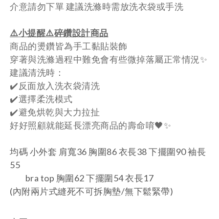
介意請勿下單
建議洗滌時需放洗衣袋或手洗
⚠️小提醒
⚠️
碎鑽設計商品
商品的燙鑽皆為手工黏貼裝飾
穿著與洗滌過程中難免會有些微掉落屬正常情況✨
建議清洗時：
✔️反面放入洗衣袋清洗
✔️選擇柔洗模式
✔️避免烘乾與大力拉扯
好好照顧就能延長漂亮商品的壽命唷🖤✨
均碼 小外套 肩寬36 胸圍86 衣長38 下擺圍90 袖長
55
bra top 胸圍62
下擺圍54 衣
長17
(內附兩片式縫死不可拆胸墊/無下鬆緊帶)