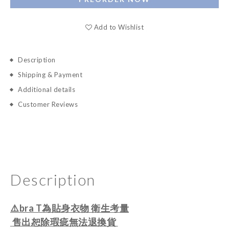
Add to Wishlist
Description
Shipping & Payment
Additional details
Customer Reviews
Description
⚠️bra T為貼身衣物 衛生考量
售出恕除瑕疵無法退換貨