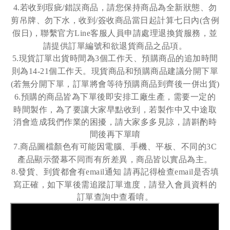
若收到瑕疵
錯誤商品，請您保持商品為全新狀態、勿
4.
/
剪吊牌、勿下水，收到
簽收商品當日起計算七日內
含例
/
(
假日
，聯繫官方
客服人員申請處理退換貨服務，並
)
Line
請提供訂單編號和欲退貨商品之品項。
現貨訂單出貨時間為
個工作天、預購商品的追加時間
5.
3
則為
個工作天。現貨商品和預購商品建議分開下單
14-21
若無分開下單，訂單將會等待預購商品到齊後一併出貨
(
)
預購的商品皆為下單後即安排工廠生產，需要一定的
6.
時間製作，為了要讓大家早點收到，若製作中又中途取
消會造成我們作業的困擾，請大家多多見諒，請斟酌時
間後再下單唷
商品圖檔顏色有可能因電腦、手機、平板、不同的
7.
3C
產品顯示螢幕不同而有所差異，商品皆以實品為主。
發貨、到貨都會有
通知
請再記得檢查
是否填
8.
email
email
寫正確，如下單後需追蹤訂單進度，請登入會員資料的
訂單查詢中查看唷。