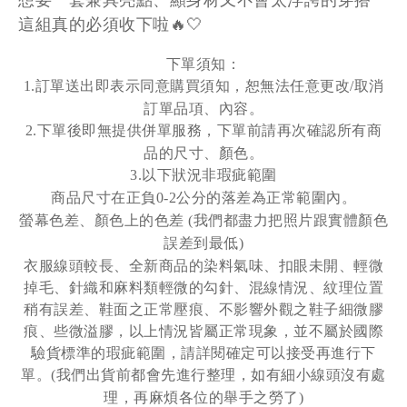
這組真的必須收下啦🔥🤍
下單須知：
訂單送出即表示同意購買須知，恕無法任意更改
取消
1.
/
訂單品項、內容。
下單後即無提供併單服務，下單前請再次確認所有商
2.
品的尺寸、顏色。
以下狀況非瑕疵範圍
3.
商品尺寸在正負
公分的落差為正常範圍內。
0-2
螢幕色差
、
顏色上的色差
我們都盡力把照片跟實體顏色
(
誤差到最低
)
衣服線頭較長、全新商品的染料氣味、扣眼未開、輕微
掉毛、針織和麻料類輕微的勾針、混線情況、紋理位置
稍有誤差、鞋面之正常壓痕、不影響外觀之鞋子細微膠
痕、些微溢膠，以上情況皆屬正常現象，並不屬於國際
驗貨標準的瑕疵範圍，請詳閱確定可以接受再進行下
單。
我們出貨前都會先進行整理，如有細小線頭沒有處
(
理，再麻煩各位的舉手之勞了
)