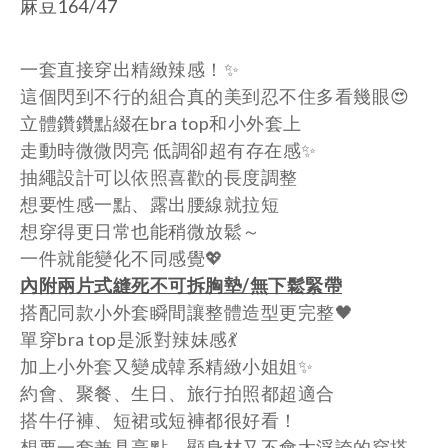
麻豆164/47
一套直接穿出精緻辣感！✨
這個閃到不行的組合真的美到忍不住多看幾眼😍
立體鑽鑽點綴在bra top和小外套上
走動時微微閃亮 低調卻超有存在感✨
抽繩設計可以依照喜歡的長度調整
想要性感一點、露出腰線就拉短
想穿得更日常也能稍微放鬆～
一件就能變化不同感覺💖
內附兩片式縫死不可拆胸墊/無下鬆緊帶
搭配同款小外套瞬間讓整體造型更完整🖤
單穿bra top是派對辣妹感💃
加上小外套又變成韓系精緻小姐姐✨
約會、聚餐、生日、旅行拍照都超適合
搭牛仔褲、短裙或短褲都很好看！
想要一套兼具亮點、顯身材又不會太浮誇的穿搭